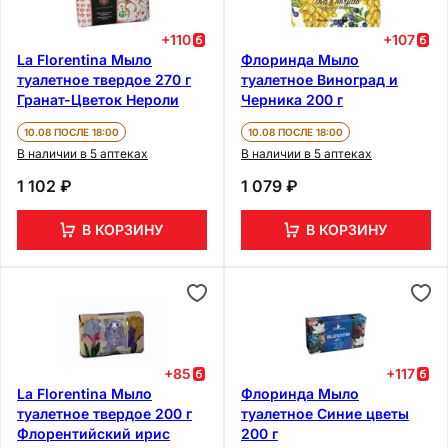
+
110
+
107
La Florentina Мыло
Флоринда Мыло
туалетное твердое 270 г
туалетное Виноград и
Гранат-Цветок Нероли
Черника 200 г
10.08 ПОСЛЕ 18:00
10.08 ПОСЛЕ 18:00
В наличии в 5 аптеках
В наличии в 5 аптеках
1 102 ₽
1 079 ₽
В КОРЗИНУ
В КОРЗИНУ
+
85
+
117
La Florentina Мыло
Флоринда Мыло
туалетное твердое 200 г
туалетное Синие цветы
Флорентийский ирис
200 г