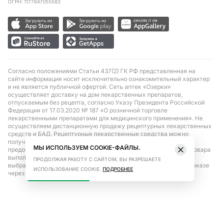
ОГРН: 1177847055583
Согласно положениями Статьи 437(2) ГК РФ представленная на
сайте информация носит исключительно ознакомительный характер
и не является публичной офертой. Сеть аптек «Озерки»
осуществляет доставку на дом лекарственных препаратов,
отпускаемым без рецепта, согласно Указу Президента Российской
Федерации от 17.03.2020 № 187 «О розничной торговле
лекарственными препаратами для медицинского применения». Не
осуществляем дистанционную продажу рецептурных лекарственных
средств и БАД. Рецептурные лекарственные средства можно
получить только при помощи самовывоза в аптеке при
МЫ ИСПОЛЬЗУЕМ COOKIE-ФАЙЛЫ.
предоставлении рецепта, выписанного врачом. Бронирование товара
выполняется при условиях последующего выкупа заказа в
ПРОДОЛЖАЯ РАБОТУ С САЙТОМ, ВЫ РАЗРЕШАЕТЕ
выбранном аптечном пункте. Цена действительна только при заказе
ИСПОЛЬЗОВАНИЕ COOKIE.
ПОДРОБНЕЕ
через сайт.