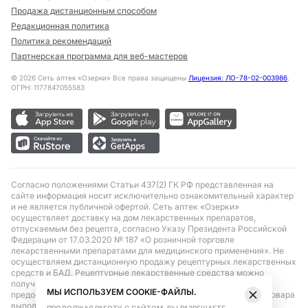
Продажа дистанционным способом
Редакционная политика
Политика рекомендаций
Партнерская программа для веб-мастеров
©
2026
Сеть аптек «Озерки» Все права защищены
Лицензия: ЛО-78-02-003986
,
ОГРН: 1177847055583
Согласно положениями Статьи 437(2) ГК РФ представленная на
сайте информация носит исключительно ознакомительный характер
и не является публичной офертой. Сеть аптек «Озерки»
осуществляет доставку на дом лекарственных препаратов,
отпускаемым без рецепта, согласно Указу Президента Российской
Федерации от 17.03.2020 № 187 «О розничной торговле
лекарственными препаратами для медицинского применения». Не
осуществляем дистанционную продажу рецептурных лекарственных
средств и БАД. Рецептурные лекарственные средства можно
получить только при помощи самовывоза в аптеке при
МЫ ИСПОЛЬЗУЕМ COOKIE-ФАЙЛЫ.
предоставлении рецепта, выписанного врачом. Бронирование товара
выполняется при условиях последующего выкупа заказа в