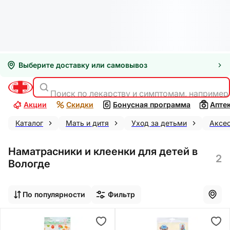
Выберите доставку или самовывоз
Поиск по лекарству и симптомам, например
Акции
Скидки
Бонусная программа
Апте
Каталог
Мать и дитя
Уход за детьми
Аксе
Наматрасники и клеенки для детей в
2
Вологде
По популярности
Фильтр