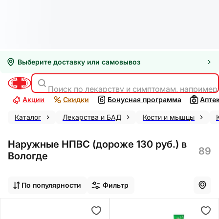
Выберите доставку или самовывоз
Поиск по лекарству и симптомам, например
Акции
Скидки
Бонусная программа
Апте
Каталог
Лекарства и БАД
Кости и мышцы
Наружные НПВС (дороже 130 руб.) в
89
Вологде
По популярности
Фильтр