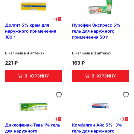
+
1
Долгит 5% крем для
Нурофен Экспресс 5%
наружного применения
гель для наружного
100 г
применения 50 г
В наличии в 4 аптеках
В наличии в 3 аптеках
221 ₽
163 ₽
В КОРЗИНУ
В КОРЗИНУ
+
1
+
3
Диклофенак-Тева 1% гель
Комбалгин Айс 5%+3%
для наружного
гель для наружного