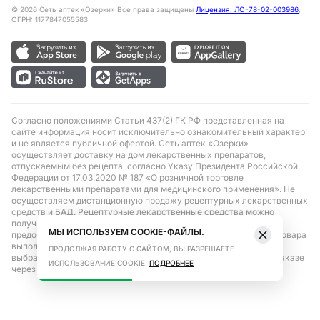
©
2026
Сеть аптек «Озерки» Все права защищены
Лицензия: ЛО-78-02-003986
,
ОГРН: 1177847055583
Согласно положениями Статьи 437(2) ГК РФ представленная на
сайте информация носит исключительно ознакомительный характер
и не является публичной офертой. Сеть аптек «Озерки»
осуществляет доставку на дом лекарственных препаратов,
отпускаемым без рецепта, согласно Указу Президента Российской
Федерации от 17.03.2020 № 187 «О розничной торговле
лекарственными препаратами для медицинского применения». Не
осуществляем дистанционную продажу рецептурных лекарственных
средств и БАД. Рецептурные лекарственные средства можно
получить только при помощи самовывоза в аптеке при
МЫ ИСПОЛЬЗУЕМ COOKIE-ФАЙЛЫ.
предоставлении рецепта, выписанного врачом. Бронирование товара
выполняется при условиях последующего выкупа заказа в
ПРОДОЛЖАЯ РАБОТУ С САЙТОМ, ВЫ РАЗРЕШАЕТЕ
выбранном аптечном пункте. Цена действительна только при заказе
ИСПОЛЬЗОВАНИЕ COOKIE.
ПОДРОБНЕЕ
через сайт.