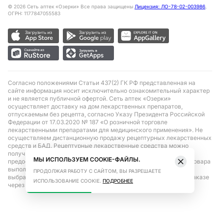
©
2026
Сеть аптек «Озерки» Все права защищены
Лицензия: ЛО-78-02-003986
,
ОГРН: 1177847055583
Согласно положениями Статьи 437(2) ГК РФ представленная на
сайте информация носит исключительно ознакомительный характер
и не является публичной офертой. Сеть аптек «Озерки»
осуществляет доставку на дом лекарственных препаратов,
отпускаемым без рецепта, согласно Указу Президента Российской
Федерации от 17.03.2020 № 187 «О розничной торговле
лекарственными препаратами для медицинского применения». Не
осуществляем дистанционную продажу рецептурных лекарственных
средств и БАД. Рецептурные лекарственные средства можно
получить только при помощи самовывоза в аптеке при
МЫ ИСПОЛЬЗУЕМ COOKIE-ФАЙЛЫ.
предоставлении рецепта, выписанного врачом. Бронирование товара
выполняется при условиях последующего выкупа заказа в
ПРОДОЛЖАЯ РАБОТУ С САЙТОМ, ВЫ РАЗРЕШАЕТЕ
выбранном аптечном пункте. Цена действительна только при заказе
ИСПОЛЬЗОВАНИЕ COOKIE.
ПОДРОБНЕЕ
через сайт.