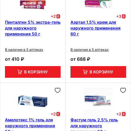
+
2
+
3
Пенталгин 5% экстра-гель
Аэртал 1,5% крем для
для наружного
наружного применения
применения 50 г
60 г
В наличии в 5 аптеках
В наличии в 5 аптеках
от
410 ₽
от
688 ₽
В КОРЗИНУ
В КОРЗИНУ
+
2
+
2
Амелотекс 1% гель для
Фастум гель 2,5% гель
наружного применения
для наружного