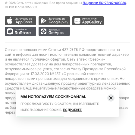
©
2026
Сеть аптек «Озерки» Все права защищены
Лицензия: ЛО-78-02-003986
,
ОГРН: 1177847055583
Согласно положениями Статьи 437(2) ГК РФ представленная на
сайте информация носит исключительно ознакомительный характер
и не является публичной офертой. Сеть аптек «Озерки»
осуществляет доставку на дом лекарственных препаратов,
отпускаемым без рецепта, согласно Указу Президента Российской
Федерации от 17.03.2020 № 187 «О розничной торговле
лекарственными препаратами для медицинского применения». Не
осуществляем дистанционную продажу рецептурных лекарственных
средств и БАД. Рецептурные лекарственные средства можно
получить только при помощи самовывоза в аптеке при
МЫ ИСПОЛЬЗУЕМ COOKIE-ФАЙЛЫ.
предоставлении рецепта, выписанного врачом. Бронирование товара
выполняется при условиях последующего выкупа заказа в
ПРОДОЛЖАЯ РАБОТУ С САЙТОМ, ВЫ РАЗРЕШАЕТЕ
выбранном аптечном пункте. Цена действительна только при заказе
ИСПОЛЬЗОВАНИЕ COOKIE.
ПОДРОБНЕЕ
через сайт.