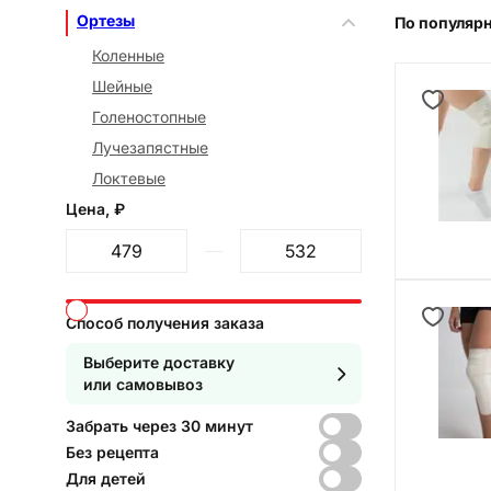
Ортезы
По популяр
Коленные
Шейные
Голеностопные
Лучезапястные
Локтевые
Цена, ₽
От
До
Способ получения заказа
Выберите доставку
или самовывоз
Забрать через 30 минут
Без рецепта
Для детей