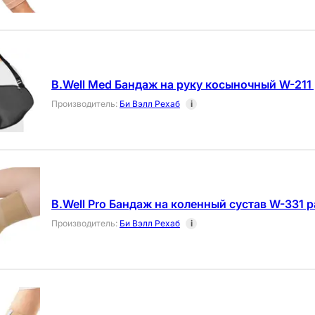
B.Well Med Бандаж на руку косыночный W-211
Производитель
:
Би Вэлл Рехаб
i
B.Well Pro Бандаж на коленный сустав W-331 
Производитель
:
Би Вэлл Рехаб
i