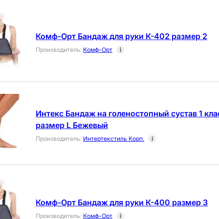
Комф-Орт Бандаж для руки К-402 размер 2
Производитель
:
Комф-Орт
i
Интекс Бандаж на голеностопный сустав 1 кл
размер L Бежевый
Производитель
:
Интертекстиль Корп.
i
Комф-Орт Бандаж для руки К-400 размер 3
Производитель
:
Комф-Орт
i