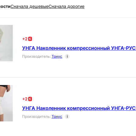
ности
Cначала дешевые
Cначала дорогие
+
2
УНГА Наколенник компрессионный УНГА-РУС
Производитель
:
Тонус
i
+
2
УНГА Наколенник компрессионный УНГА-РУС
Производитель
:
Тонус
i