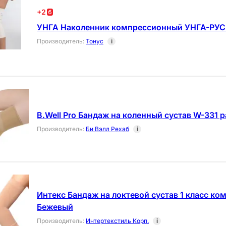
+
2
УНГА Наколенник компрессионный УНГА-РУС 
Производитель
:
Тонус
i
B.Well Pro Бандаж на коленный сустав W-331 
Производитель
:
Би Вэлл Рехаб
i
Интекс Бандаж на локтевой сустав 1 класс к
Бежевый
Производитель
:
Интертекстиль Корп.
i