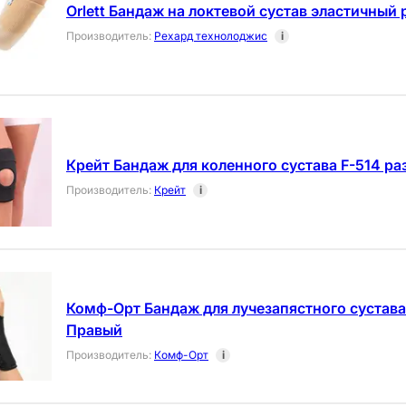
Orlett Бандаж на локтевой сустав эластичный 
Производитель
:
Рехард технолоджис
i
Крейт Бандаж для коленного сустава F-514 р
Производитель
:
Крейт
i
Комф-Орт Бандаж для лучезапястного сустава
Правый
Производитель
:
Комф-Орт
i