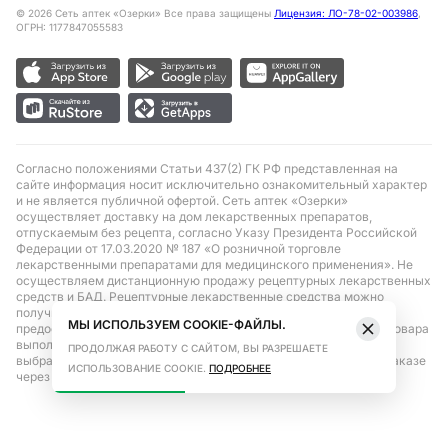
©
2026
Сеть аптек «Озерки» Все права защищены
Лицензия: ЛО-78-02-003986
,
ОГРН: 1177847055583
Согласно положениями Статьи 437(2) ГК РФ представленная на
сайте информация носит исключительно ознакомительный характер
и не является публичной офертой. Сеть аптек «Озерки»
осуществляет доставку на дом лекарственных препаратов,
отпускаемым без рецепта, согласно Указу Президента Российской
Федерации от 17.03.2020 № 187 «О розничной торговле
лекарственными препаратами для медицинского применения». Не
осуществляем дистанционную продажу рецептурных лекарственных
средств и БАД. Рецептурные лекарственные средства можно
получить только при помощи самовывоза в аптеке при
МЫ ИСПОЛЬЗУЕМ COOKIE-ФАЙЛЫ.
предоставлении рецепта, выписанного врачом. Бронирование товара
выполняется при условиях последующего выкупа заказа в
ПРОДОЛЖАЯ РАБОТУ С САЙТОМ, ВЫ РАЗРЕШАЕТЕ
выбранном аптечном пункте. Цена действительна только при заказе
ИСПОЛЬЗОВАНИЕ COOKIE.
ПОДРОБНЕЕ
через сайт.