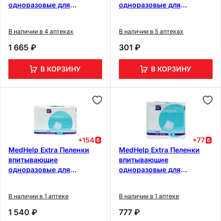
одноразовые для
одноразовые для
взрослых 60 см х 90 см
взрослых 60 см х 60 см 5
30 шт
шт
В наличии в 4 аптеках
В наличии в 5 аптеках
1 665 ₽
301 ₽
В КОРЗИНУ
В КОРЗИНУ
+
154
+
77
MedHelp Extra Пеленки
MedHelp Extra Пеленки
впитывающие
впитывающие
одноразовые для
одноразовые для
взрослых 60 см х 90 см
взрослых 60 см х 60 см
30 шт
30 шт
В наличии в 1 аптеке
В наличии в 1 аптеке
1 540 ₽
777 ₽