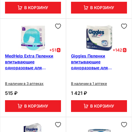
В КОРЗИНУ
В КОРЗИНУ
+
51
+
142
MedHelp Extra Пеленки
Giggles Пеленки
впитывающие
впитывающие
одноразовые для
одноразовые для
взрослых 60 см х 60 см 10
взрослых 60 см х 90 см
шт
30 шт
В наличии в 3 аптеках
В наличии в 1 аптеке
515 ₽
1 421 ₽
В КОРЗИНУ
В КОРЗИНУ