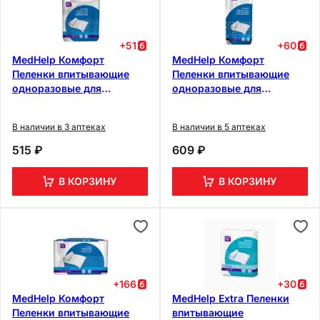
+
51
+
60
MedHelp Комфорт
MedHelp Комфорт
Пеленки впитывающие
Пеленки впитывающие
одноразовые для
одноразовые для
взрослых 60 см х 60 см 10
взрослых 60 см х 90 см 10
шт
шт
В наличии в 3 аптеках
В наличии в 5 аптеках
515 ₽
609 ₽
В КОРЗИНУ
В КОРЗИНУ
+
166
+
30
MedHelp Комфорт
MedHelp Extra Пеленки
Пеленки впитывающие
впитывающие