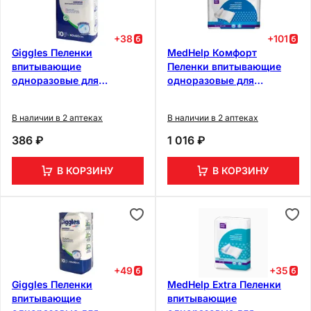
+
38
+
101
Giggles Пеленки
MedHelp Комфорт
впитывающие
Пеленки впитывающие
одноразовые для
одноразовые для
взрослых 60 см х 60 см 10
взрослых 60 см х 60 см
шт
30 шт
В наличии в 2 аптеках
В наличии в 2 аптеках
386 ₽
1 016 ₽
В КОРЗИНУ
В КОРЗИНУ
+
49
+
35
Giggles Пеленки
MedHelp Extra Пеленки
впитывающие
впитывающие