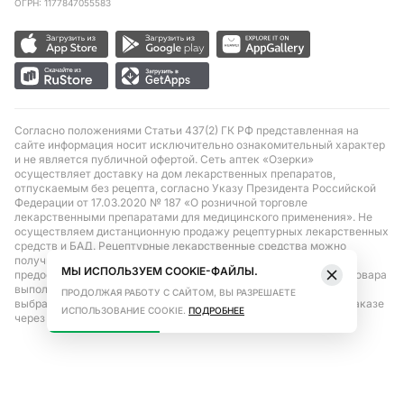
ОГРН: 1177847055583
Согласно положениями Статьи 437(2) ГК РФ представленная на
сайте информация носит исключительно ознакомительный характер
и не является публичной офертой. Сеть аптек «Озерки»
осуществляет доставку на дом лекарственных препаратов,
отпускаемым без рецепта, согласно Указу Президента Российской
Федерации от 17.03.2020 № 187 «О розничной торговле
лекарственными препаратами для медицинского применения». Не
осуществляем дистанционную продажу рецептурных лекарственных
средств и БАД. Рецептурные лекарственные средства можно
получить только при помощи самовывоза в аптеке при
МЫ ИСПОЛЬЗУЕМ COOKIE-ФАЙЛЫ.
предоставлении рецепта, выписанного врачом. Бронирование товара
выполняется при условиях последующего выкупа заказа в
ПРОДОЛЖАЯ РАБОТУ С САЙТОМ, ВЫ РАЗРЕШАЕТЕ
выбранном аптечном пункте. Цена действительна только при заказе
ИСПОЛЬЗОВАНИЕ COOKIE.
ПОДРОБНЕЕ
через сайт.