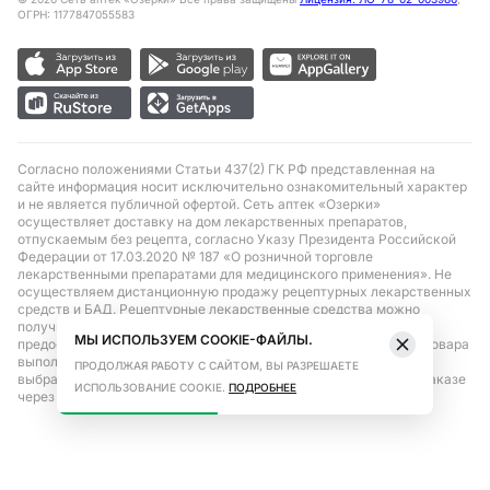
ОГРН: 1177847055583
Согласно положениями Статьи 437(2) ГК РФ представленная на
сайте информация носит исключительно ознакомительный характер
и не является публичной офертой. Сеть аптек «Озерки»
осуществляет доставку на дом лекарственных препаратов,
отпускаемым без рецепта, согласно Указу Президента Российской
Федерации от 17.03.2020 № 187 «О розничной торговле
лекарственными препаратами для медицинского применения». Не
осуществляем дистанционную продажу рецептурных лекарственных
средств и БАД. Рецептурные лекарственные средства можно
получить только при помощи самовывоза в аптеке при
МЫ ИСПОЛЬЗУЕМ COOKIE-ФАЙЛЫ.
предоставлении рецепта, выписанного врачом. Бронирование товара
выполняется при условиях последующего выкупа заказа в
ПРОДОЛЖАЯ РАБОТУ С САЙТОМ, ВЫ РАЗРЕШАЕТЕ
выбранном аптечном пункте. Цена действительна только при заказе
ИСПОЛЬЗОВАНИЕ COOKIE.
ПОДРОБНЕЕ
через сайт.