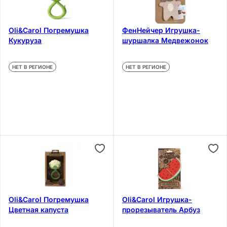
Oli&Carol Погремушка
ФенНейчер Игрушка-
Кукуруза
шуршалка Медвежонок
НЕТ В РЕГИОНЕ
НЕТ В РЕГИОНЕ
Oli&Carol Погремушка
Oli&Carol Игрушка-
Цветная капуста
прорезыватель Арбуз