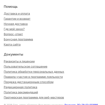
Помощь
Доставка и оплата
Гарантии и возврат
Ночная доставка
Где мой заказ?
Вопрос-ответ
Бонусная программа
Карта сайта
Документы
Реквизиты и лицензии
Пользовательское соглашение
Политика обработки персональных данных
Правила участия в программе лояльности
Продажа дистанционным способом
Редакционная политика
Политика рекомендаций
Партнерская программа для веб-мастеров
©
2026
Сеть аптек «Озерки» Все права защищены
Лицензия: ЛО-78-02-003986
,