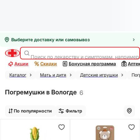
Выберите доставку или самовывоз
Поиск по лекарству и симптомам, например
Акции
Скидки
Бонусная программа
Апте
Каталог
Мать и дитя
Детские игрушки
Пог
Погремушки в Вологде
6
По популярности
Фильтр