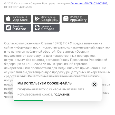
©
2026
Сеть аптек «Озерки» Все права защищены
Лицензия: ЛО-78-02-003986
,
ОГРН: 1177847055583
Согласно положениями Статьи 437(2) ГК РФ представленная на
сайте информация носит исключительно ознакомительный характер
и не является публичной офертой. Сеть аптек «Озерки»
осуществляет доставку на дом лекарственных препаратов,
отпускаемым без рецепта, согласно Указу Президента Российской
Федерации от 17.03.2020 № 187 «О розничной торговле
лекарственными препаратами для медицинского применения». Не
осуществляем дистанционную продажу рецептурных лекарственных
средств и БАД. Рецептурные лекарственные средства можно
получить только при помощи самовывоза в аптеке при
МЫ ИСПОЛЬЗУЕМ COOKIE-ФАЙЛЫ.
предоставлении рецепта, выписанного врачом. Бронирование товара
выполняется при условиях последующего выкупа заказа в
ПРОДОЛЖАЯ РАБОТУ С САЙТОМ, ВЫ РАЗРЕШАЕТЕ
выбранном аптечном пункте. Цена действительна только при заказе
ИСПОЛЬЗОВАНИЕ COOKIE.
ПОДРОБНЕЕ
через сайт.