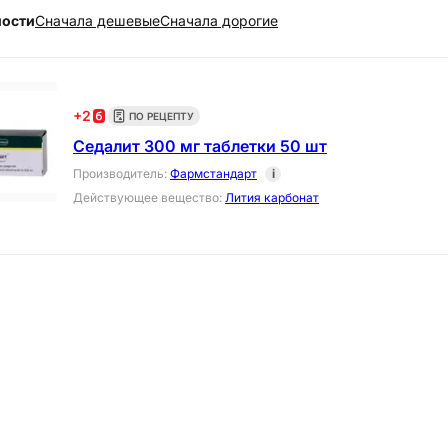
ности
Cначала дешевые
Cначала дорогие
+
2
ПО РЕЦЕПТУ
Седалит 300 мг таблетки 50 шт
Производитель
:
Фармстандарт
i
Действующее вещество
:
Лития карбонат