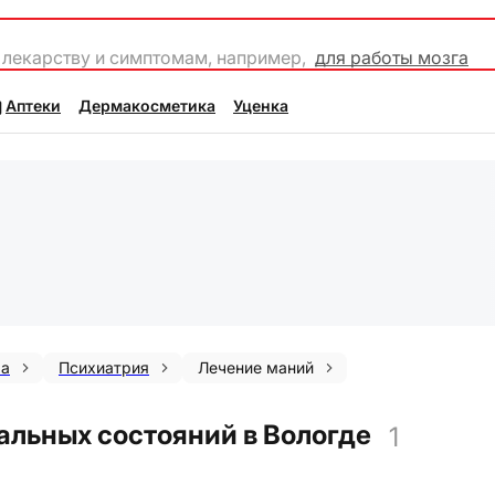
 лекарству и симптомам, например,
для работы мозга
Аптеки
Дермакосметика
Уценка
ма
Психиатрия
Лечение маний
альных состояний в Вологде
1