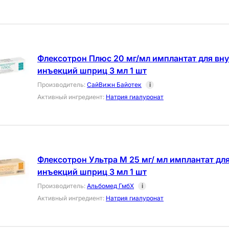
Флексотрон Плюс 20 мг/мл имплантат для вн
инъекций шприц 3 мл 1 шт
Производитель
:
СайВижн Байотек
i
Активный ингредиент
:
Натрия гиалуронат
Флексотрон Ультра М 25 мг/ мл имплантат дл
инъекций шприц 3 мл 1 шт
Производитель
:
Альбомед ГмбХ
i
Активный ингредиент
:
Натрия гиалуронат