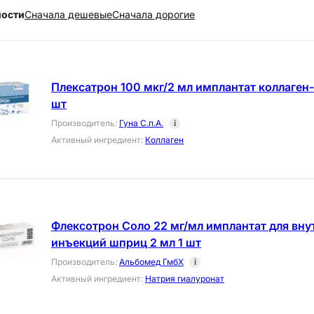
ности
Cначала дешевые
Cначала дорогие
Плексатрон 100 мкг/2 мл имплантат коллаген
шт
Производитель
:
Гуна С.п.А.
i
Активный ингредиент
:
Коллаген
Флексотрон Соло 22 мг/мл имплантат для вн
инъекций шприц 2 мл 1 шт
Производитель
:
Альбомед ГмбХ
i
Активный ингредиент
:
Натрия гиалуронат