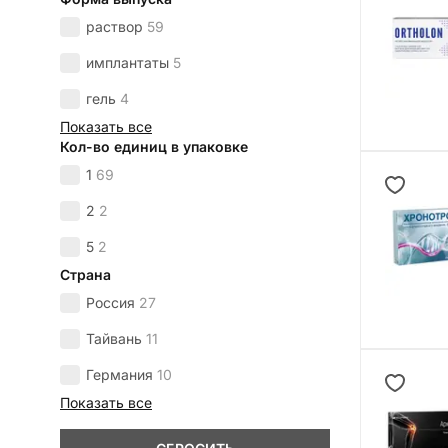
раствор
59
имплантаты
5
гель
4
Показать все
Кол-во единиц в упаковке
1
69
2
2
5
2
Страна
Россия
27
Тайвань
11
Германия
10
Показать все