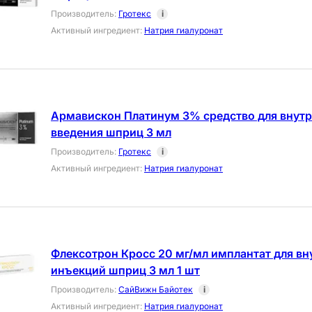
Производитель
:
Гротекс
i
Активный ингредиент
:
Натрия гиалуронат
Армавискон Платинум 3% средство для внутр
введения шприц 3 мл
Производитель
:
Гротекс
i
Активный ингредиент
:
Натрия гиалуронат
Флексотрон Кросс 20 мг/мл имплантат для в
инъекций шприц 3 мл 1 шт
Производитель
:
СайВижн Байотек
i
Активный ингредиент
:
Натрия гиалуронат