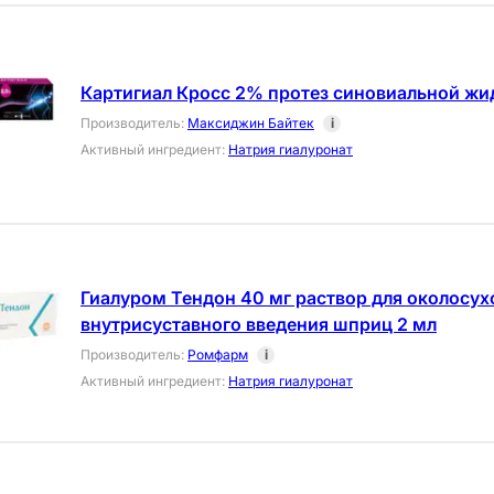
Картигиал Кросс 2% протез синовиальной жи
Производитель
:
Максиджин Байтек
i
Активный ингредиент
:
Натрия гиалуронат
Гиалуром Тендон 40 мг раствор для околосух
внутрисуставного введения шприц 2 мл
Производитель
:
Ромфарм
i
Активный ингредиент
:
Натрия гиалуронат