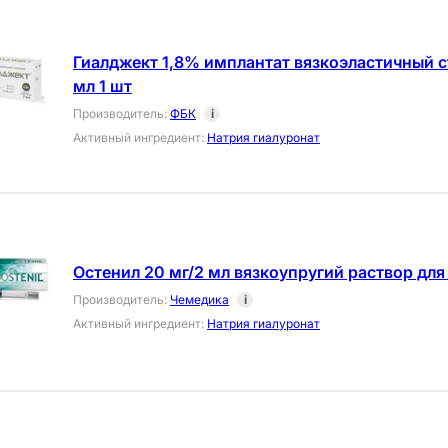
Гиалджект 1,8% имплантат вязкоэластичный 
мл 1 шт
Производитель
:
ФБК
i
Активный ингредиент
:
Натрия гиалуронат
Остенил 20 мг/2 мл вязкоупругий раствор для
Производитель
:
Чемедика
i
Активный ингредиент
:
Натрия гиалуронат