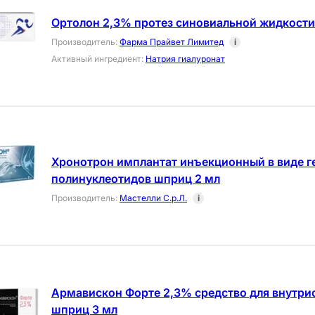
Ортолон 2,3% протез синовиальной жидкости
Производитель
:
Фарма Прайвет Лимитед
i
Активный ингредиент
:
Натрия гиалуронат
Хронотрон имплантат инъекционный в виде ге
полинуклеотидов шприц 2 мл
Производитель
:
Мастелли С.р.Л.
i
Армавискон Форте 2,3% средство для внутри
шприц 3 мл