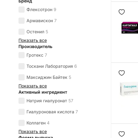
Бренд
Флексотрон
9
Армавискон
7
Остенил
5
Показать все
Производитель
Гротекс
7
Тоскани Лаборатория
6
Максиджин Байтек
5
Показать все
Активный ингредиент
Натрия гиалуронат
57
Гиалуроновая кислота
7
Коллаген
4
Показать все
Форма выпуска