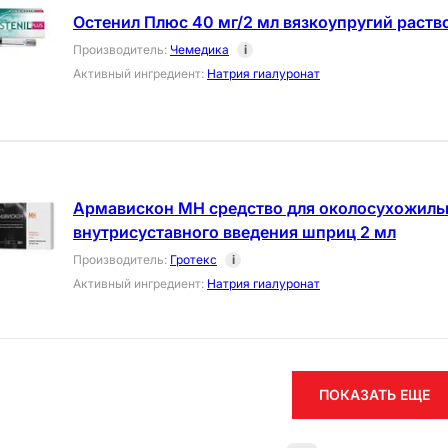
Остенил Плюс 40 мг/2 мл вязкоупругий раств
Производитель
:
Чемедика
i
Активный ингредиент
:
Натрия гиалуронат
Армавискон МН средство для околосухожиль
внутрисуставного введения шприц 2 мл
Производитель
:
Гротекс
i
Активный ингредиент
:
Натрия гиалуронат
ПОКАЗАТЬ ЕЩЕ