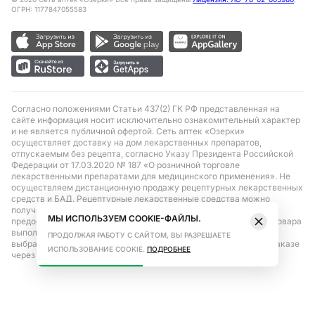
ОГРН: 1177847055583
Согласно положениями Статьи 437(2) ГК РФ представленная на
сайте информация носит исключительно ознакомительный характер
и не является публичной офертой. Сеть аптек «Озерки»
осуществляет доставку на дом лекарственных препаратов,
отпускаемым без рецепта, согласно Указу Президента Российской
Федерации от 17.03.2020 № 187 «О розничной торговле
лекарственными препаратами для медицинского применения». Не
осуществляем дистанционную продажу рецептурных лекарственных
средств и БАД. Рецептурные лекарственные средства можно
получить только при помощи самовывоза в аптеке при
МЫ ИСПОЛЬЗУЕМ COOKIE-ФАЙЛЫ.
предоставлении рецепта, выписанного врачом. Бронирование товара
выполняется при условиях последующего выкупа заказа в
ПРОДОЛЖАЯ РАБОТУ С САЙТОМ, ВЫ РАЗРЕШАЕТЕ
выбранном аптечном пункте. Цена действительна только при заказе
ИСПОЛЬЗОВАНИЕ COOKIE.
ПОДРОБНЕЕ
через сайт.