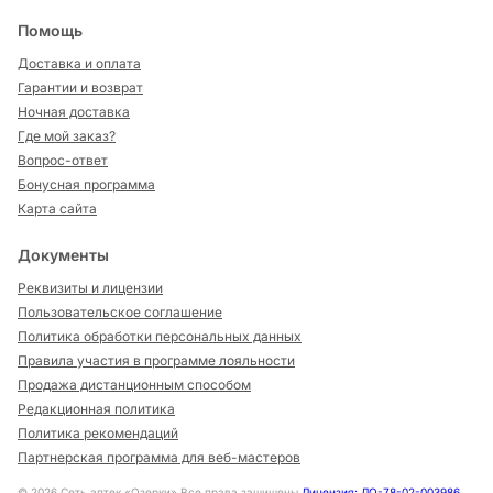
Помощь
Доставка и оплата
Гарантии и возврат
Ночная доставка
Где мой заказ?
Вопрос-ответ
Бонусная программа
Карта сайта
Документы
Реквизиты и лицензии
Пользовательское соглашение
Политика обработки персональных данных
Правила участия в программе лояльности
Продажа дистанционным способом
Редакционная политика
Политика рекомендаций
Партнерская программа для веб-мастеров
©
2026
Сеть аптек «Озерки» Все права защищены
Лицензия: ЛО-78-02-003986
,