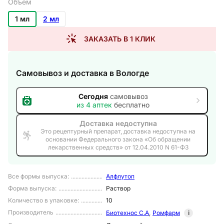
Объем
1 мл
2 мл
ЗАКАЗАТЬ В 1 КЛИК
Самовывоз и доставка
в Вологде
Сегодня
самовывоз
из
4
аптек
бесплатно
Доставка недоступна
Это рецептурный препарат, доставка недоступна на
основании Федерального закона «Об обращении
лекарственных средств» от 12.04.2010 N 61-ФЗ
Все формы выпуска
:
Алфлутоп
Форма выпуска
:
Раствор
Количество в упаковке
:
10
Производитель
Биотехнос С.А
,
Ромфарм
i