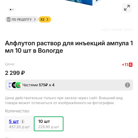
ПО РЕЦЕПТУ
X2
КОД ТОВАРА:
26227
Алфлутоп раствор для инъекций ампула 1
мл 10 шт в Вологде
Цена:
+
11
2 299 ₽
Частями
575
₽ х 4
Цена действительна только при заказе через сайт
. Внешний вид
товара может отличаться от изображённого на фотографии.
Количество
5 шт
10 шт
i
457.20 р.шт
229.90 р.шт