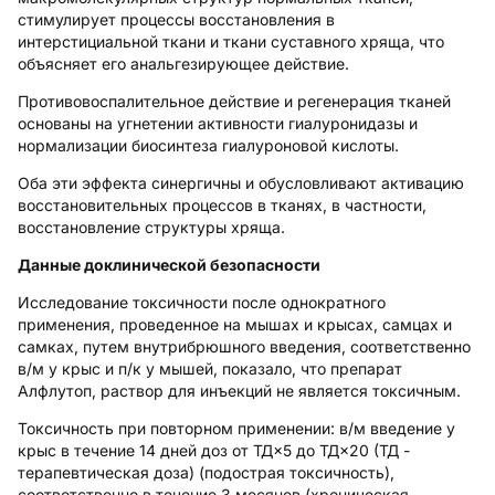
стимулирует процессы восстановления в
интерстициальной ткани и ткани суставного хряща, что
объясняет его анальгезирующее действие.
Противовоспалительное действие и регенерация тканей
основаны на угнетении активности гиалуронидазы и
нормализации биосинтеза гиалуроновой кислоты.
Оба эти эффекта синергичны и обусловливают активацию
восстановительных процессов в тканях, в частности,
восстановление структуры хряща.
Данные доклинической безопасности
Исследование токсичности после однократного
применения, проведенное на мышах и крысах, самцах и
самках, путем внутрибрюшного введения, соответственно
в/м у крыс и п/к у мышей, показало, что препарат
Алфлутоп, раствор для инъекций не является токсичным.
Токсичность при повторном применении: в/м введение у
крыс в течение 14 дней доз от ТД×5 до ТД×20 (ТД -
терапевтическая доза) (подострая токсичность),
соответственно в течение 3 месяцев (хроническая