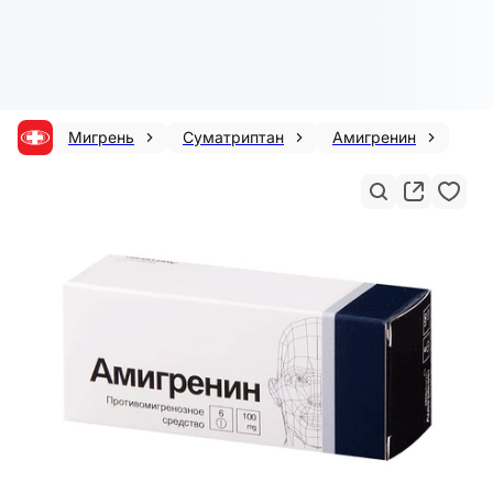
Мигрень
Суматриптан
Амигренин