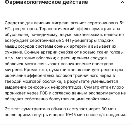
Фармакологическое действие
Средство для лечения мигрени; агонист серотониновых 5-
HT
-рецепторов. Терапевтический эффект суматриптана
1
обусловлен, по-видимому, двумя механизмами: вещество
возбуждает серотониновые 5-HT
-рецепторы гладких
1
мышц сосудов системы сонных артерий и вызывает их
сужение. Сонные артерии снабжают кровью ткани головы,
в т.ч. мозговые оболочки; с расширением сосудов
оболочек мозга связывают возникновение приступов
мигрени. Кроме того, суматриптан активирует рецепторы
окончаний афферентных волокон тройничного нерва в
твердой мозговой оболочке, в результате уменьшается
выделение сенсорных нейропептидов. Суматриптан плохо
проникает через ГЭБ и согласно данным экспериментов не
обладает собственно болеутоляющими свойствами.
Эффект суматриптана обычно наступает через 30 мин
после приема внутрь и через 10-15 мин после п/к введения.