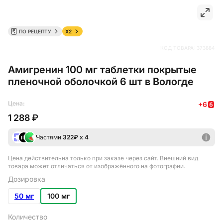
ПО РЕЦЕПТУ
X2
КОД ТОВАРА:
373884
Амигренин 100 мг таблетки покрытые
пленочной оболочкой 6 шт в Вологде
Цена:
+
6
1 288 ₽
Частями
322
₽ х 4
Цена действительна только при заказе через сайт
. Внешний вид
товара может отличаться от изображённого на фотографии.
Дозировка
50 мг
100 мг
Количество