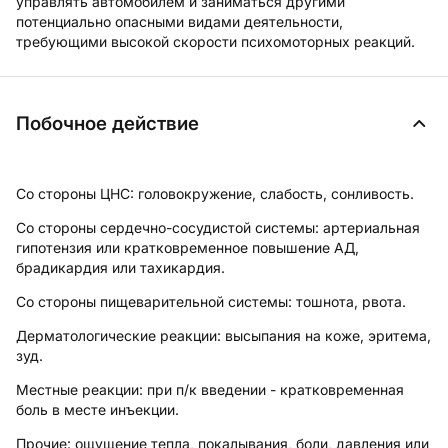
управлять автомобилем и заниматься другими
потенциально опасными видами деятельности,
требующими высокой скорости психомоторных реакций.
Побочное действие
Со стороны ЦНС:
головокружение, слабость, сонливость.
Со стороны сердечно-сосудистой системы:
артериальная
гипотензия или кратковременное повышение АД,
брадикардия или тахикардия.
Со стороны пищеварительной системы:
тошнота, рвота.
Дерматологические реакции:
высыпания на коже, эритема,
зуд.
Местные реакции:
при п/к введении - кратковременная
боль в месте инъекции.
Прочие:
ощущение тепла, покалывания, боли, давления или