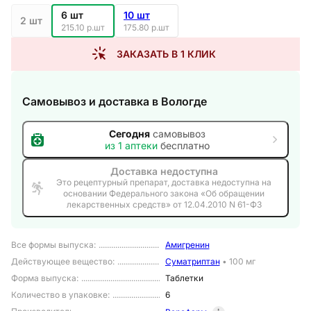
6 шт
10 шт
2 шт
215.10 р.шт
175.80 р.шт
ЗАКАЗАТЬ В 1 КЛИК
Самовывоз и доставка
в Вологде
Сегодня
самовывоз
из
1
аптеки
бесплатно
Доставка недоступна
Это рецептурный препарат, доставка недоступна на
основании Федерального закона «Об обращении
лекарственных средств» от 12.04.2010 N 61-ФЗ
Все формы выпуска
:
Амигренин
Действующее вещество
:
Суматриптан
•
100 мг
Форма выпуска
:
Таблетки
Количество в упаковке
:
6