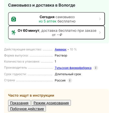
Самовывоз и доставка
в Вологде
Сегодня
самовывоз
из
5
аптек
бесплатно
От 60 минут
, доставка
бесплатно при заказе
от --₽
Действующее вещество
:
Аммиак
•
10 %
Форма выпуска
:
Раствор
Количество в упаковке
:
1
Производитель
Тульская фармафабрика
i
Срок годности
:
Длительный срок
Страна
Россия
i
Часто ищут в инструкции
Показания
Режим дозирования
Побочное действие