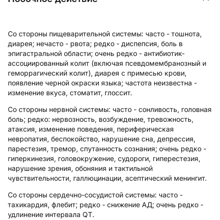
Со стороны пищеварительной системы:
часто - тошнота,
диарея; нечасто - рвота; редко - диспепсия, боль в
эпигастральной области; очень редко - антибиотик-
ассоциированный колит (включая псевдомембранозный и
геморрагический колит), диарея с примесью крови,
появление черной окраски языка; частота неизвестна -
изменение вкуса, стоматит, глоссит.
Со стороны нервной системы:
часто - сонливость, головная
боль; редко: нервозность, возбуждение, тревожность,
атаксия, изменение поведения, периферическая
невропатия, беспокойство, нарушение сна, депрессия,
парестезия, тремор, спутанность сознания; очень редко -
гиперкинезия, головокружение, судороги, гиперестезия,
нарушение зрения, обоняния и тактильной
чувствительности, галлюцинации, асептический менингит.
Со стороны сердечно-сосудистой системы:
часто -
тахикардия, флебит; редко - снижение АД; очень редко -
удлинение интервала QT.