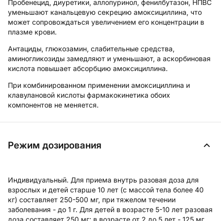
Пробенецид, диуретики, аллопуринол, фенилбутазон, НПВС
уменьшают канальцевую секрецию амоксициллина, что
может сопровождаться увеличением его концентрации в
плазме крови.
Антациды, глюкозамин, слабительные средства,
аминогликозиды замедляют и уменьшают, а аскорбиновая
кислота повышает абсорбцию амоксициллина.
При комбинированном применении амоксициллина и
клавулановой кислоты фармакокинетика обоих
компонентов не меняется.
Режим дозирования
Индивидуальный. Для приема внутрь разовая доза для
взрослых и детей старше 10 лет (с массой тела более 40
кг) составляет 250-500 мг, при тяжелом течении
заболевания - до 1 г. Для детей в возрасте 5-10 лет разовая
доза составляет 250 мг; в возрасте от 2 до 5 лет - 125 мг.