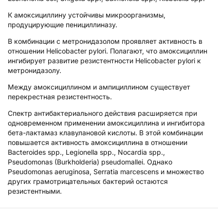
К амоксициллину устойчивы микроорганизмы,
продуцирующие пенициллиназу.
В комбинации с метронидазолом проявляет активность в
отношении Helicobacter pylori. Полагают, что амоксициллин
ингибирует развитие резистентности Helicobacter pylori к
метронидазолу.
Между амоксициллином и ампициллином существует
перекрестная резистентность.
Спектр антибактериального действия расширяется при
одновременном применении амоксициллина и ингибитора
бета-лактамаз клавулановой кислоты. В этой комбинации
повышается активность амоксициллина в отношении
Bacteroides spp., Legionella spp., Nocardia spp.,
Pseudomonas (Burkholderia) pseudomallei. Однако
Pseudomonas aeruginosa, Serratia marcescens и множество
других грамотрицательных бактерий остаются
резистентными.