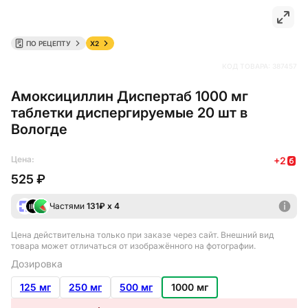
ПО РЕЦЕПТУ
X2
КОД ТОВАРА:
387457
Амоксициллин Диспертаб 1000 мг
таблетки диспергируемые 20 шт в
Вологде
Цена:
+
2
525 ₽
Частями
131
₽ х 4
Цена действительна только при заказе через сайт
. Внешний вид
товара может отличаться от изображённого на фотографии.
Дозировка
125 мг
250 мг
500 мг
1000 мг