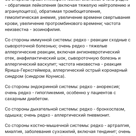
- обратимая лейкопения (включая тяжелую нейтропению и
агранулоцитоз), обратимая тромбоцитопения,
гемолитическая анемия, увеличение времени свертывания
крови, увеличение протромбинового времени; частота
неизвестна - эозинофилия.
Со стороны иммунной системы:
редко - реакции сходные с
сывороточной болезнью; очень редко - тяжелые
аллергические реакции, включая ангионевротический
отек, анафилактический шок, сывороточную болезнь и
аллергический васкулит; частота неизвестна - реакция
Яриша-Герксгеймера, аллергический острый коронарный
синдром (синдром Коуниса).
Со стороны эндокринной системы:
редко - анорексия;
очень редко - гипогликемия, особенно у пациентов с
сахарным диабетом.
Со стороны дыхательной системы:
редко - бронхоспазм,
одышка; очень редко - аллергический пневмонит.
Со стороны костно-мышечной системы:
редко - артралгия,
миалгия, заболевания сухожилий, включая тендинит; очень