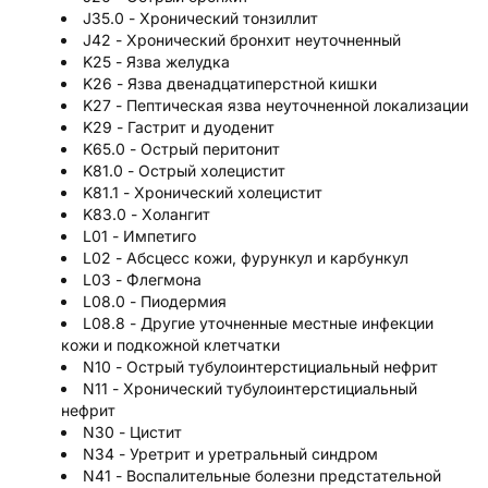
J35.0 - Хронический тонзиллит
J42 - Хронический бронхит неуточненный
K25 - Язва желудка
K26 - Язва двенадцатиперстной кишки
K27 - Пептическая язва неуточненной локализации
K29 - Гастрит и дуоденит
K65.0 - Острый перитонит
K81.0 - Острый холецистит
K81.1 - Хронический холецистит
K83.0 - Холангит
L01 - Импетиго
L02 - Абсцесс кожи, фурункул и карбункул
L03 - Флегмона
L08.0 - Пиодермия
L08.8 - Другие уточненные местные инфекции
кожи и подкожной клетчатки
N10 - Острый тубулоинтерстициальный нефрит
N11 - Хронический тубулоинтерстициальный
нефрит
N30 - Цистит
N34 - Уретрит и уретральный синдром
N41 - Воспалительные болезни предстательной