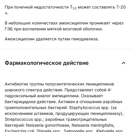
При почечной недостаточности T
может составлять 7-20
1/2
ч.
В небольших количествах амоксициллин проникает через
ГЭБ при воспалении мягкой мозговой оболочки.
Амоксициллин удаляется путем гемодиализа.
Фармакологическое действие
Антибиотик группы полусинтетических пенициллинов
широкого спектра действия. Представляет собой 4-
гидроксильный аналог ампициллина. Оказывает
бактерицидное действие. Активен в отношении аэробных
грамположительных бактерий: Staphylococcus spp. (за
исключением штаммов, продуцирующих пенициллиназу),
Streptococcus spp.; аэробных грамотрицательных
бактерий: Neisseria gonorrhoeae, Neisseria meningitidis,
Escherichia coli, Shigella spp., Salmonella spp., Klebsiella spp.