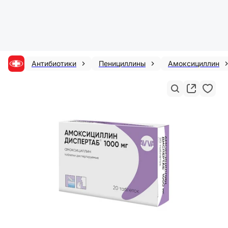
Антибиотики
Пенициллины
Амоксициллин