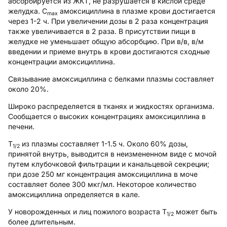
абсорбируется из ЖКТ, не разрушается в кислой среде
желудка. C
амоксициллина в плазме крови достигается
max
через 1-2 ч. При увеличении дозы в 2 раза концентрация
также увеличивается в 2 раза. В присутствии пищи в
желудке не уменьшает общую абсорбцию. При в/в, в/м
введении и приеме внутрь в крови достигаются сходные
концентрации амоксициллина.
Связывание амоксициллина с белками плазмы составляет
около 20%.
Широко распределяется в тканях и жидкостях организма.
Сообщается о высоких концентрациях амоксициллина в
печени.
T
из плазмы составляет 1-1.5 ч. Около 60% дозы,
1/2
принятой внутрь, выводится в неизмененном виде с мочой
путем клубочковой фильтрации и канальцевой секреции;
при дозе 250 мг концентрация амоксициллина в моче
составляет более 300 мкг/мл. Некоторое количество
амоксициллина определяется в кале.
У новорожденных и лиц пожилого возраста T
может быть
1/2
более длительным.