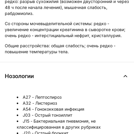
редко: разрыв сухожилия (возможен двусторонний и через
48 ч после начала лечения), мышечная слабость,
рабдомиолиз.
Со стороны мочевыделительной системы:
редко -
увеличение концентрации креатинина в сыворотке крови;
очень редко - интерстициальный нефрит, кристаллурия.
Общие расстройства:
общая слабость; очень редко -
повышение температуры тела.
Нозологии
A27 - Лептоспироз
A32 - Листериоз
A54 - Гонококковая инфекция
J03 - Острый тонзиллит
J15 - Бактериальная пневмония, не
классифицированная в других рубриках
J20 - Острый бронхит