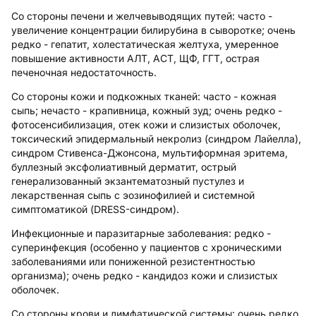
Со стороны печени и желчевыводящих путей:
часто -
увеличение концентрации билирубина в сыворотке; очень
редко - гепатит, холестатическая желтуха, умеренное
повышение активности АЛТ, АСТ, ЩФ, ГГТ, острая
печеночная недостаточность.
Со стороны кожи и подкожных тканей:
часто - кожная
сыпь; нечасто - крапивница, кожный зуд; очень редко -
фотосенсибилизация, отек кожи и слизистых оболочек,
токсический эпидермальный некролиз (синдром Лайелла),
синдром Стивенса-Джонсона, мультиформная эритема,
буллезный эксфолиативный дерматит, острый
генерализованный экзантематозный пустулез и
лекарственная сыпь с эозинофилией и системной
симптоматикой (DRESS-синдром).
Инфекционные и паразитарные заболевания:
редко -
суперинфекция (особенно у пациентов с хроническими
заболеваниями или пониженной резистентностью
организма); очень редко - кандидоз кожи и слизистых
оболочек.
Со стороны крови и лимфатической системы:
очень редко