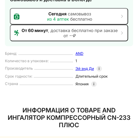
Сегодня
самовывоз
из
4
аптек
бесплатно
От 60 минут
, доставка
бесплатно при заказе
от --₽
Бренд
:
AND
Количество в упаковке
:
1
Производитель
Эй энд Ди
i
Срок годности
:
Длительный срок
Страна
Япония
i
ИНФОРМАЦИЯ О ТОВАРЕ AND
ИНГАЛЯТОР КОМПРЕССОРНЫЙ CN-233
ПЛЮС