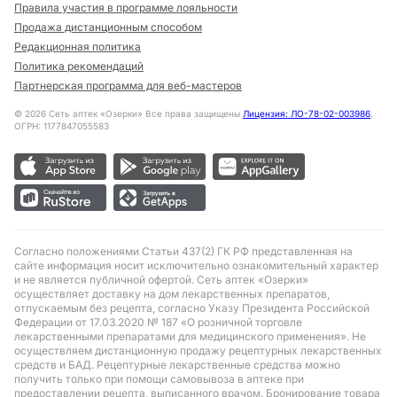
Правила участия в программе лояльности
Продажа дистанционным способом
Редакционная политика
Политика рекомендаций
Партнерская программа для веб-мастеров
©
2026
Сеть аптек «Озерки» Все права защищены
Лицензия: ЛО-78-02-003986
,
ОГРН: 1177847055583
Согласно положениями Статьи 437(2) ГК РФ представленная на
сайте информация носит исключительно ознакомительный характер
и не является публичной офертой. Сеть аптек «Озерки»
осуществляет доставку на дом лекарственных препаратов,
отпускаемым без рецепта, согласно Указу Президента Российской
Федерации от 17.03.2020 № 187 «О розничной торговле
лекарственными препаратами для медицинского применения». Не
осуществляем дистанционную продажу рецептурных лекарственных
средств и БАД. Рецептурные лекарственные средства можно
получить только при помощи самовывоза в аптеке при
предоставлении рецепта, выписанного врачом. Бронирование товара