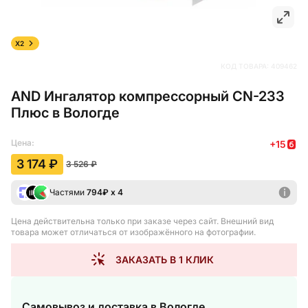
X2
КОД ТОВАРА:
409462
AND Ингалятор компрессорный CN-233
Плюс в Вологде
Цена:
+
15
3 174 ₽
3 526 ₽
Частями
794
₽ х 4
Цена действительна только при заказе через сайт
. Внешний вид
товара может отличаться от изображённого на фотографии.
ЗАКАЗАТЬ В 1 КЛИК
Самовывоз и доставка
в Вологде