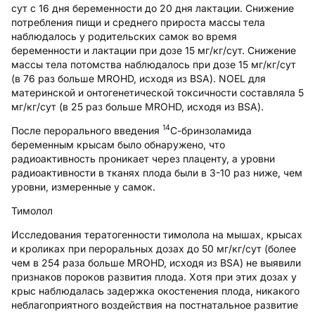
сут с 16 дня беременности до 20 дня лактации. Снижение
потребления пищи и среднего прироста массы тела
наблюдалось у родительских самок во время
беременности и лактации при дозе 15 мг/кг/сут. Снижение
массы тела потомства наблюдалось при дозе 15 мг/кг/сут
(в 76 раз больше MROHD, исходя из BSA). NOEL для
материнской и онтогенетической токсичности составляла 5
мг/кг/сут (в 25 раз больше MROHD, исходя из BSA).
14
После перорального введения
С-бринзоламида
беременным крысам было обнаружено, что
радиоактивность проникает через плаценту, а уровни
радиоактивности в тканях плода были в 3-10 раз ниже, чем
уровни, измеренные у самок.
Тимолол
Исследования тератогенности тимолола на мышах, крысах
и кроликах при пероральных дозах до 50 мг/кг/сут (более
чем в 254 раза больше MROHD, исходя из BSA) не выявили
признаков пороков развития плода. Хотя при этих дозах у
крыс наблюдалась задержка окостенения плода, никакого
неблагоприятного воздействия на постнатальное развитие