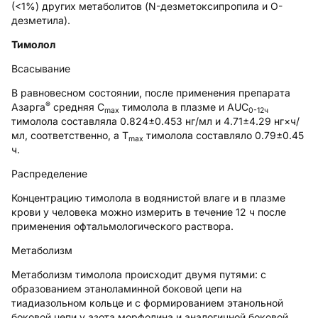
(<1%) других метаболитов (N-дезметоксипропила и O-
дезметила).
Тимолол
Всасывание
В равновесном состоянии, после применения препарата
®
Азарга
средняя С
тимолола в плазме и AUC
max
0-12ч
тимолола составляла 0.824±0.453 нг/мл и 4.71±4.29 нг×ч/
мл, соответственно, а T
тимолола составляло 0.79±0.45
max
ч.
Распределение
Концентрацию тимолола в водянистой влаге и в плазме
крови у человека можно измерить в течение 12 ч после
применения офтальмологического раствора.
Метаболизм
Метаболизм тимолола происходит двумя путями: с
образованием этаноламинной боковой цепи на
тиадиазольном кольце и с формированием этанольной
боковой цепи у азота морфолина и аналогичной боковой