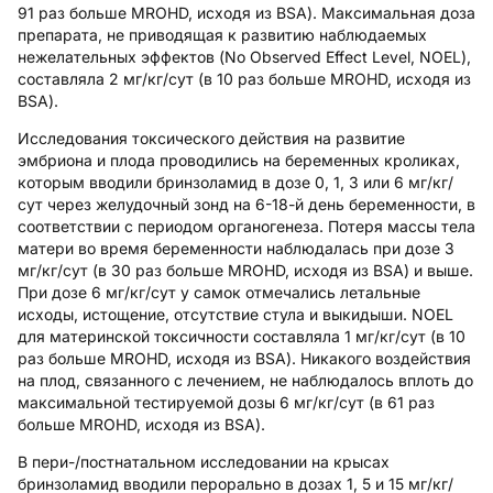
91 раз больше MROHD, исходя из BSA). Максимальная доза
препарата, не приводящая к развитию наблюдаемых
нежелательных эффектов (No Observed Effect Level, NOEL),
составляла 2 мг/кг/сут (в 10 раз больше MROHD, исходя из
BSA).
Исследования токсического действия на развитие
эмбриона и плода проводились на беременных кроликах,
которым вводили бринзоламид в дозе 0, 1, 3 или 6 мг/кг/
сут через желудочный зонд на 6-18-й день беременности, в
соответствии с периодом органогенеза. Потеря массы тела
матери во время беременности наблюдалась при дозе 3
мг/кг/сут (в 30 раз больше MROHD, исходя из BSA) и выше.
При дозе 6 мг/кг/сут у самок отмечались летальные
исходы, истощение, отсутствие стула и выкидыши. NOEL
для материнской токсичности составляла 1 мг/кг/сут (в 10
раз больше MROHD, исходя из BSA). Никакого воздействия
на плод, связанного с лечением, не наблюдалось вплоть до
максимальной тестируемой дозы 6 мг/кг/сут (в 61 раз
больше MROHD, исходя из BSA).
В пери-/постнатальном исследовании на крысах
бринзоламид вводили перорально в дозах 1, 5 и 15 мг/кг/