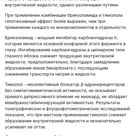
внутриглазной жидкости, однако различными путями.
При применении комбинации бринзоламида и тимолола
гипотензивный эффект более выражен, чем при
применении каждого из монокомпонентов в отдельности.
Бринзоламид
- мощный ингибитор карбоангидразы II,
которая является основной изоформой этого фермента в
глазу. Ингибирование карбоангидразы в цилиарном теле
глазного яблока снижает продукцию внутриглазной
жидкости, предположительно, благодаря замедлению
образования ионов бикарбоната с последующим
снижением транспорта натрия и жидкости.
Тимолол
- неселективный блокатор β-адренорецепторов
без симпатомиметической активности, не оказывает
прямого депрессивного влияния на миокард, не обладает
мембраностабилизирующей активностью. Результаты
тонографических и флуорофотометрических исследований
показали, что при местном применении тимолол снижает
образование внутриглазной жидкости и незначительно
усиливает ее отток.