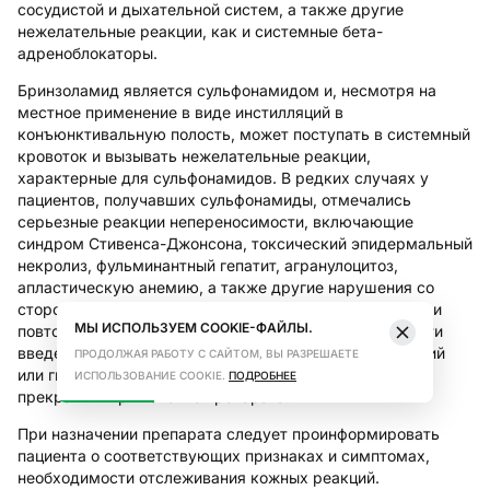
сосудистой и дыхательной систем, а также другие
нежелательные реакции, как и системные бета-
адреноблокаторы.
Бринзоламид является сульфонамидом и, несмотря на
местное применение в виде инстилляций в
конъюнктивальную полость, может поступать в системный
кровоток и вызывать нежелательные реакции,
характерные для сульфонамидов. В редких случаях у
пациентов, получавших сульфонамиды, отмечались
серьезные реакции непереносимости, включающие
синдром Стивенса-Джонсона, токсический эпидермальный
некролиз, фульминантный гепатит, агранулоцитоз,
апластическую анемию, а также другие нарушения со
стороны крови. Эти реакции могут рецидивировать при
МЫ ИСПОЛЬЗУЕМ COOKIE-ФАЙЛЫ.
повторном введении сульфонамида независимо от пути
введения. При появлении признаков серьезных реакций
ПРОДОЛЖАЯ РАБОТУ С САЙТОМ, ВЫ РАЗРЕШАЕТЕ
или гиперчувствительности необходимо немедленно
ИСПОЛЬЗОВАНИЕ COOKIE.
ПОДРОБНЕЕ
прекратить применение препарата.
При назначении препарата следует проинформировать
пациента о соответствующих признаках и симптомах,
необходимости отслеживания кожных реакций.