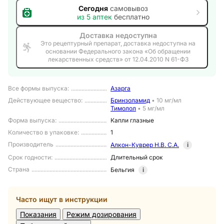
Сегодня
самовывоз
из
5
аптек
бесплатно
Доставка недоступна
Это рецептурный препарат, доставка недоступна на
основании Федерального закона «Об обращении
лекарственных средств» от 12.04.2010 N 61-ФЗ
Все формы выпуска
:
Азарга
Действующее вещество
:
Бринзоламид
•
10 мг/мл
Тимолол
•
5 мг/мл
Форма выпуска
:
Капли глазные
Количество в упаковке
:
1
Производитель
Алкон-Куврер Н.В. С.А.
i
Срок годности
:
Длительный срок
Страна
Бельгия
i
Часто ищут в инструкции
Показания
Режим дозирования