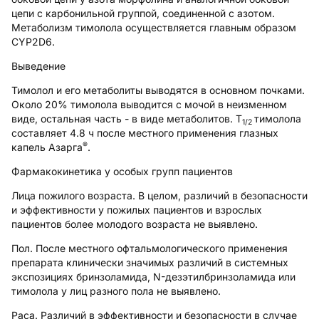
цепи с карбонильной группой, соединенной с азотом.
Метаболизм тимолола осуществляется главным образом
CYP2D6.
Выведение
Тимолол и его метаболиты выводятся в основном почками.
Около 20% тимолола выводится с мочой в неизменном
виде, остальная часть - в виде метаболитов. Т
тимолола
1/2
составляет 4.8 ч после местного применения глазных
®
капель Азарга
.
Фармакокинетика у особых групп пациентов
Лица пожилого возраста.
В целом, различий в безопасности
и эффективности у пожилых пациентов и взрослых
пациентов более молодого возраста не выявлено.
Пол.
После местного офтальмологического применения
препарата клинически значимых различий в системных
экспозициях бринзоламида, N-дезэтилбринзоламида или
тимолола у лиц разного пола не выявлено.
Раса.
Различий в эффективности и безопасности в случае