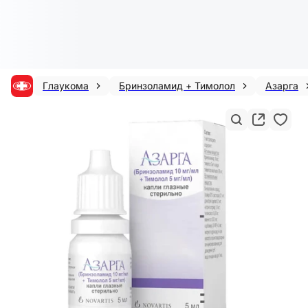
Глаукома
Бринзоламид + Тимолол
Азарга