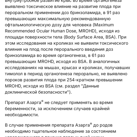
внутриутробное развитие крыс во время органогенеза
выявлено токсическое влияние на развитие плода при
пероральном применении доз бринзоламида, в 91 раз
превышающих максимальную рекомендованную
офтальмологическую дозу для человека (Maximum
Recommended Ocular Human Dose, MROHD), исходя из
площади поверхности тела (Body Surface Area, BSA). При
этом исследования на кроликах не выявили токсического
влияния на плод после перорального введения доз
бринзоламида во время органогенеза, в 61 раз
превышающих MROHD, исходя из BSA. В аналогичных
исследованиях на мышах, крысах и кроликах, получавших
тимолол в период органогенеза перорально, не выявлено
пороков развития плода при 254-кратном превышении
MROHD, исходя из BSA (см. раздел "Данные
доклинической безопасности").
®
Препарат Азарга
не следует применять во время
беременности, за исключением случаев крайней
необходимости.
®
В случае применения препарата Азарга
до родов
необходимо тщательное наблюдение за состоянием