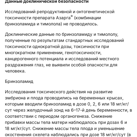
Данные доклинической безопасности
Исследований репродуктивной и онтогенетической
®
токсичности препарата Азарга
(комбинации
бринзоламида и тимолола) не проводилось.
Доклинические данные по бринзоламиду и тимололу,
полученные по результатам стандартных исследований
токсичности однократной дозы, токсичности при
многократном применении, генотоксичности,
канцерогенного потенциала и исследований местного
раздражения глаз, не выявили особой опасности для
человека.
Бринзоламид
Исследования токсического действия на развитие
эмбриона и плода проводились на беременных крысах,
которым вводили бринзоламид в дозе 0, 2, 6 или 18 мг/кг/
сут через желудочный зонд на 6–17-й день беременности, в
соответствии с периодом органогенеза. Снижение
прибавки массы тела матери наблюдалось при дозах 6 и
18 мг/кг/сут. Снижение массы тела плода и уменьшение
окостенения скелета наблюдались при дозе 18 мг/кг/сут (в