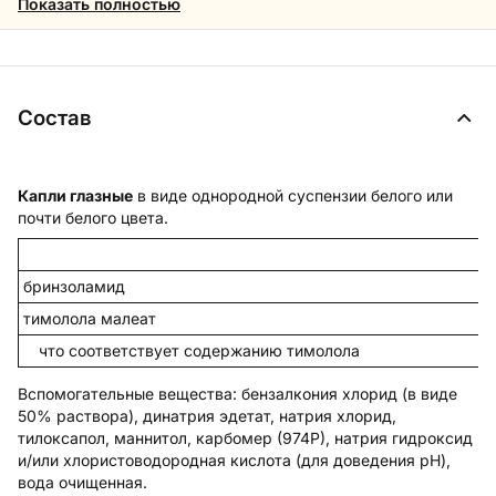
Показать полностью
Состав
Капли глазные
в виде однородной суспензии белого или
почти белого цвета.
бринзоламид
тимолола малеат
что соответствует содержанию тимолола
Вспомогательные вещества
: бензалкония хлорид (в виде
50% раствора), динатрия эдетат, натрия хлорид,
тилоксапол, маннитол, карбомер (974Р), натрия гидроксид
и/или хлористоводородная кислота (для доведения pH),
вода очищенная.