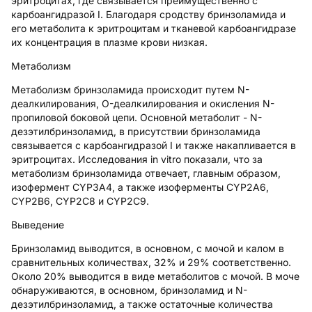
эритроцитах, где связывается преимущественно с
карбоангидразой I. Благодаря сродству бринзоламида и
его метаболита к эритроцитам и тканевой карбоангидразе
их концентрация в плазме крови низкая.
Метаболизм
Метаболизм бринзоламида происходит путем N-
деалкилирования, O-деалкилирования и окисления N-
пропиловой боковой цепи. Основной метаболит - N-
дезэтилбринзоламид, в присутствии бринзоламида
связывается с карбоангидразой I и также накапливается в
эритроцитах. Исследования in vitro показали, что за
метаболизм бринзоламида отвечает, главным образом,
изофермент CYP3A4, а также изоферменты CYP2A6,
CYP2B6, CYP2C8 и CYP2C9.
Выведение
Бринзоламид выводится, в основном, с мочой и калом в
сравнительных количествах, 32% и 29% соответственно.
Около 20% выводится в виде метаболитов с мочой. В моче
обнаруживаются, в основном, бринзоламид и N-
дезэтилбринзоламид, а также остаточные количества