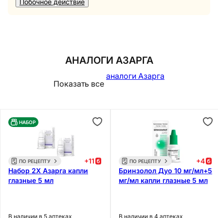
Побочное действие
АНАЛОГИ АЗАРГА
аналоги Азарга
Показать все
НАБОР
+
11
+
4
ПО РЕЦЕПТУ
ПО РЕЦЕПТУ
Набор 2Х Азарга капли
Бринзолол Дуо 10 мг/мл+5
глазные 5 мл
мг/мл капли глазные 5 мл
В наличии в 5 аптеках
В наличии в 4 аптеках