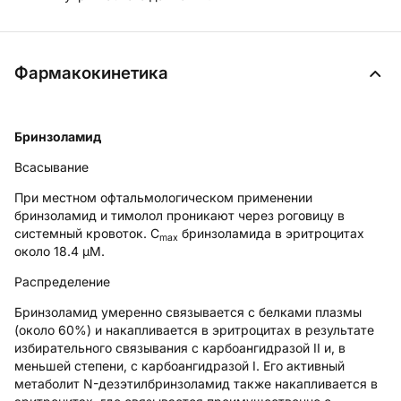
Фармакокинетика
Бринзоламид
Всасывание
При местном офтальмологическом применении
бринзоламид и тимолол проникают через роговицу в
системный кровоток. С
бринзоламида в эритроцитах
max
около 18.4 μM.
Распределение
Бринзоламид умеренно связывается с белками плазмы
(около 60%) и накапливается в эритроцитах в результате
избирательного связывания с карбоангидразой II и, в
меньшей степени, с карбоангидразой I. Его активный
метаболит N-дезэтилбринзоламид также накапливается в