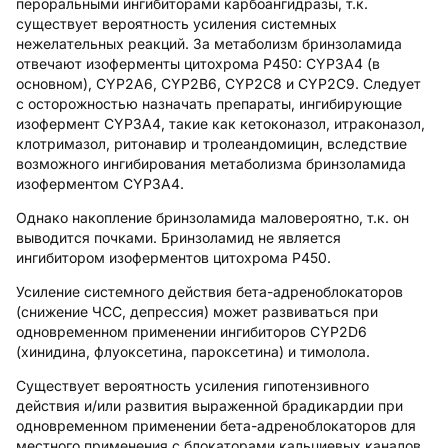
пероральными ингибиторами карбоангидразы, т.к.
существует вероятность усиления системных
нежелательных реакций. За метаболизм бринзоламида
отвечают изоферменты цитохрома Р450: CYP3A4 (в
основном), CYP2A6, CYP2B6, CYP2C8 и CYP2C9. Следует
с осторожностью назначать препараты, ингибирующие
изофермент CYP3A4, такие как кетоконазол, итраконазол,
клотримазол, ритонавир и тролеандомицин, вследствие
возможного ингибирования метаболизма бринзоламида
изоферментом CYP3A4.
Однако накопление бринзоламида маловероятно, т.к. он
выводится почками. Бринзоламид не является
ингибитором изоферментов цитохрома Р450.
Усиление системного действия бета-адреноблокаторов
(снижение ЧСС, депрессия) может развиваться при
одновременном применении ингибиторов CYP2D6
(хинидина, флуоксетина, пароксетина) и тимолола.
Существует вероятность усиления гипотензивного
действия и/или развития выраженной брадикардии при
одновременном применении бета-адреноблокаторов для
местного применения с блокаторами кальциевых каналов