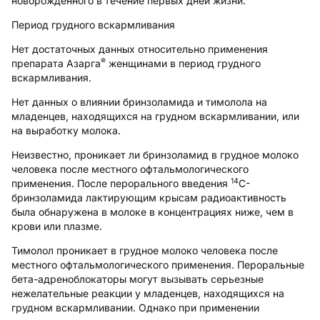
новорожденного в течение первых дней жизни.
Период грудного вскармливания
Нет достаточных данных относительно применения
®
препарата Азарга
женщинами в период грудного
вскармливания.
Нет данных о влиянии бринзоламида и тимолола на
младенцев, находящихся на грудном вскармливании, или
на выработку молока.
Неизвестно, проникает ли бринзоламид в грудное молоко
человека после местного офтальмологического
14
применения. После перорального введения
С-
бринзоламида лактирующим крысам радиоактивность
была обнаружена в молоке в концентрациях ниже, чем в
крови или плазме.
Тимолол проникает в грудное молоко человека после
местного офтальмологического применения. Пероральные
бета-адреноблокаторы могут вызывать серьезные
нежелательные реакции у младенцев, находящихся на
грудном вскармливании. Однако при применении