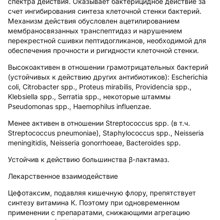
спектра действия. Оказывает бактерицидное действие за
счет ингибирования синтеза клеточной стенки бактерий.
Механизм действия обусловлен ацетилированием
мембраносвязанных транспептидаз и нарушением
перекрестной сшивки пептидогликанов, необходимой для
обеспечения прочности и ригидности клеточной стенки.
Высокоактивен в отношении грамотрицательных бактерий
(устойчивых к действию других антибиотиков): Escherichia
coli, Citrobacter spp., Proteus mirabilis, Providencia spp.,
Klebsiella spp., Serratia spp., некоторые штаммы
Pseudomonas spp., Haemophilus influenzae.
Менее активен в отношении Streptococcus spp. (в т.ч.
Streptococcus pneumoniae), Staphylococcus spp., Neisseria
meningitidis, Neisseria gonorrhoeae, Bacteroides spp.
Устойчив к действию большинства β-лактамаз.
Лекарственное взаимодействие
Цефотаксим, подавляя кишечную флору, препятствует
синтезу витамина К. Поэтому при одновременном
применении с препаратами, снижающими агрегацию