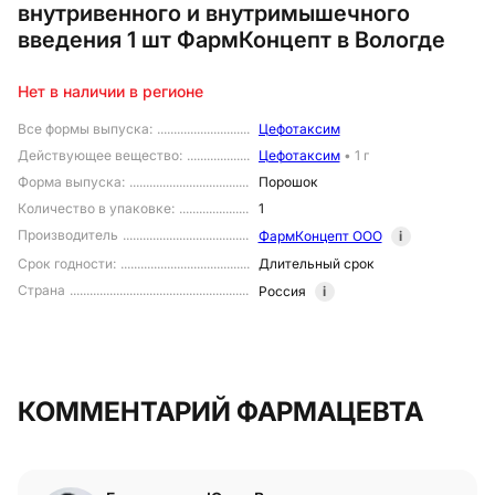
внутривенного и внутримышечного
введения 1 шт ФармКонцепт в Вологде
Нет в наличии в регионе
Все формы выпуска
:
Цефотаксим
Действующее вещество
:
Цефотаксим
•
1 г
Форма выпуска
:
Порошок
Количество в упаковке
:
1
Производитель
ФармКонцепт ООО
i
Срок годности
:
Длительный срок
Страна
Россия
i
КОММЕНТАРИЙ ФАРМАЦЕВТА