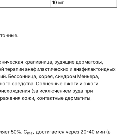
10 мг
ртонные.
роническая крапивница, зудящие дерматозы,
ой терапии анафилактических и анафилактоидных
ний. Бессонница, хорея, синдром Меньера,
ного средства. Солнечные ожоги и ожоги I
оисхождения (за исключением зуда при
здражения кожи, контактные дерматиты,
ляет 50%. C
достигается через 20-40 мин (в
max