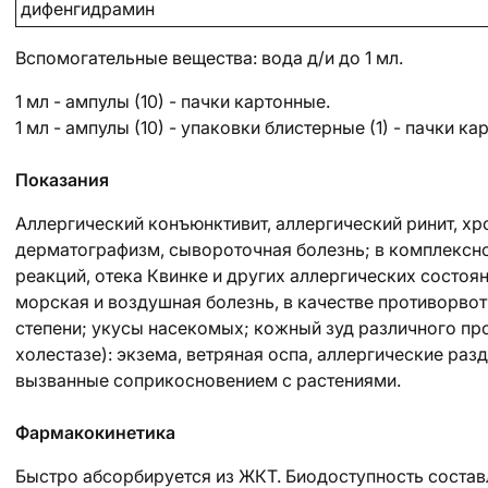
дифенгидрамин
Вспомогательные вещества
: вода д/и до 1 мл.
1 мл - ампулы (10) - пачки картонные.
1 мл - ампулы (10) - упаковки блистерные (1) - пачки ка
Показания
Аллергический конъюнктивит, аллергический ринит, х
дерматографизм, сывороточная болезнь; в комплексн
реакций, отека Квинке и других аллергических состоя
морская и воздушная болезнь, в качестве противорвот
степени; укусы насекомых; кожный зуд различного пр
холестазе): экзема, ветряная оспа, аллергические ра
вызванные соприкосновением с растениями.
Фармакокинетика
Быстро абсорбируется из ЖКТ. Биодоступность состав