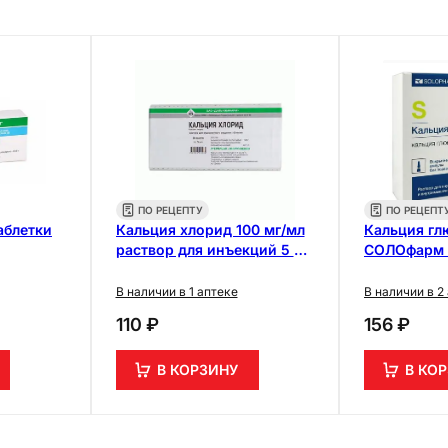
ПО РЕЦЕПТУ
ПО РЕЦЕПТ
аблетки
Кальция хлорид 100 мг/мл
Кальция гл
раствор для инъекций 5 мл
СОЛОфарм 
10 шт
раствор дл
10 шт
В наличии в 1 аптеке
В наличии в 2
110 ₽
156 ₽
В КОРЗИНУ
В КО