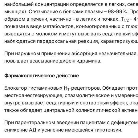
наибольшей концентрации определяется в легких, селез
мышцах). Связывание с белками плазмы – 98-99%. Про
образом в печени, частично - в легких и почках. T
- 4
1/2
почками в виде метаболитов, конъюгированных с глю
выводятся с молоком и могут вызывать седативный эф
наблюдаться парадоксальная реакция, характеризующ
При наружном применении абсорбция незначительная
повышает всасывание дифенгидрамина.
Фармакологическое действие
Блокатор гистаминовых Н
-рецепторов. Обладает про
1
местноанестезирующее, спазмолитическое и умеренно
внутрь вызывает седативный и снотворный эффект, ок
также обладает центральной холинолитической активн
При парентеральном введении пациентам с дефицито
снижение АД и усиление имеющейся гипотензии.