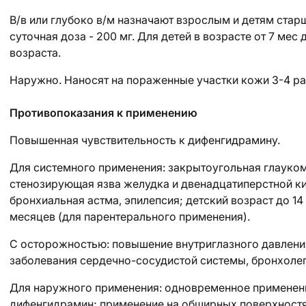
В/в или глубоко в/м назначают взрослым и детям старш
суточная доза - 200 мг. Для детей в возрасте от 7 мес 
возраста.
Наружно. Наносят на пораженные участки кожи 3-4 раз
Противопоказания к применению
Повышенная чувствительность к дифенгидрамину.
Для системного применения: закрытоугольная глауком
стенозирующая язва желудка и двенадцатиперстной ки
бронхиальная астма, эпилепсия; детский возраст до 14 
месяцев (для парентерального применения).
С осторожностью:
повышение внутриглазного давления
заболевания сердечно-сосудистой системы, бронхоле
Для наружного применения: одновременное применен
дифенгидрамин; применение на обширных поверхностях