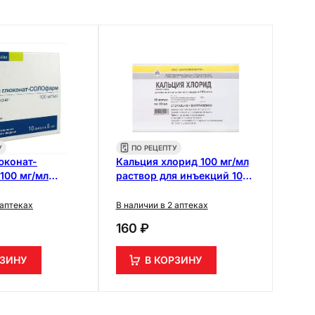
У
ПО РЕЦЕПТУ
юконат-
Кальция хлорид 100 мг/мл
100 мг/мл
раствор для инъекций 10
я инъекций 5 мл
мл 10 шт
 аптеках
В наличии в 2 аптеках
160 ₽
РЗИНУ
В КОРЗИНУ