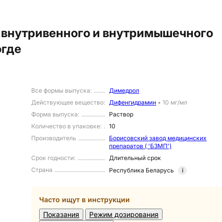
я внутривенного и внутримышечного
огде
Все формы выпуска
:
Димедрол
Действующее вещество
:
Дифенгидрамин
•
10 мг/мл
Форма выпуска
:
Раствор
Количество в упаковке
:
10
Производитель
Борисовский завод медицинских
препаратов ( 'БЗМП')
Срок годности
:
Длительный срок
Страна
Республика Беларусь
i
Часто ищут в инструкции
Показания
Режим дозирования