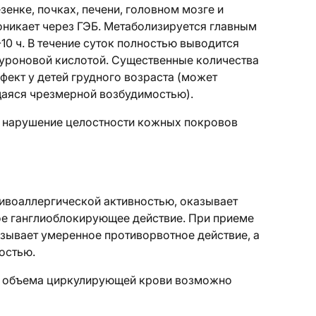
енке, почках, печени, головном мозге и
никает через ГЭБ. Метаболизируется главным
-10 ч. В течение суток полностью выводится
куроновой кислотой. Существенные количества
фект у детей грудного возраста (может
аяся чрезмерной возбудимостью).
, нарушение целостности кожных покровов
тивоаллергической активностью, оказывает
е ганглиоблокирующее действие. При приеме
азывает умеренное противорвотное действие, а
остью.
м объема циркулирующей крови возможно