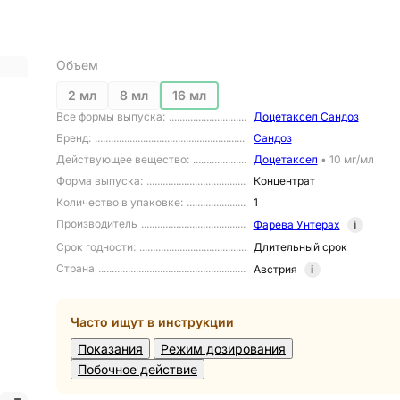
Объем
2 мл
8 мл
16 мл
Все формы выпуска
:
Доцетаксел Сандоз
Бренд
:
Сандоз
Действующее вещество
:
Доцетаксел
•
10 мг/мл
Форма выпуска
:
Концентрат
Количество в упаковке
:
1
Производитель
Фарева Унтерах
i
Срок годности
:
Длительный срок
Страна
Австрия
i
Часто ищут в инструкции
Показания
Режим дозирования
Побочное действие