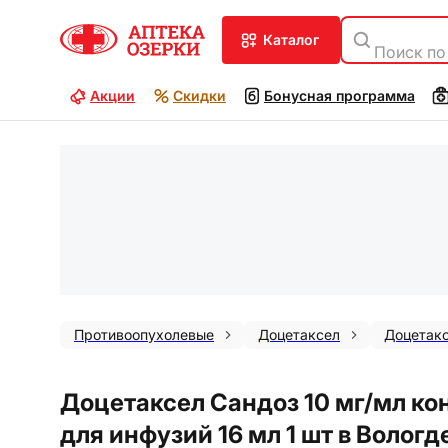
каталог
Поиск по
Акции
Скидки
Бонусная программа
Противоопухолевые
Доцетаксел
Доцетакс
Доцетаксел Сандоз 10 мг/мл ко
для инфузий 16 мл 1 шт в Вологд