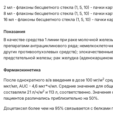
2 мл - флаконы бесцветного стекла (1, 5, 10) - пачки ка
8 мл - флаконы бесцветного стекла (1, 5, 10) - пачки ка
16 мл - флаконы бесцветного стекла (1, 5, 10) - пачки к
Показания
В качестве средства 1 линии при раке молочной желез
препаратами антрациклинового ряда; немелкоклеточный
других противоопухолевых средств); злокачественные 
предстательной железы; рак желудка (аденокарцинома
Фармакокинетика
2
После однократного в/в введения в дозе 100 мг/м
сре
мкг/мл, AUC - 4,6 мкг*ч/мл. Средние значения для общ
2
составляли 21 л/ч/м
и 113 л, соответственно. Значени
пациентов различались приблизительно на 50%.
Доцетаксел более чем на 95% связывается с белками 