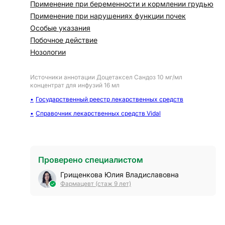
Применение при беременности и кормлении грудью
Применение при нарушениях функции почек
Особые указания
Побочное действие
Нозологии
Источники аннотации
Доцетаксел Сандоз 10 мг/мл
концентрат для инфузий 16 мл
Государственный реестр лекарственных средств
Справочник лекарственных средств Vidal
Проверено специалистом
Грищенкова Юлия Владиславовна
Фармацевт (стаж 9 лет)