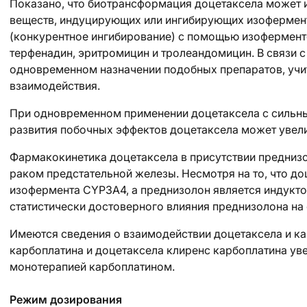
Показано, что биотрансформация доцетаксела может
веществ, индуцирующих или ингибирующих изофермен
(конкурентное ингибирование) с помощью изофермент
терфенадин, эритромицин и тролеандомицин. В связи 
одновременном назначении подобных препаратов, уч
взаимодействия.
При одновременном применении доцетаксела с сильн
развития побочных эффектов доцетаксела может увели
Фармакокинетика доцетаксела в присутствии преднизо
раком предстательной железы. Несмотря на то, что д
изофермента CYP3A4, а преднизолон является индукт
статистически достоверного влияния преднизолона на
Имеются сведения о взаимодействии доцетаксела и к
карбоплатина и доцетаксела клиренс карбоплатина ув
монотерапией карбоплатином.
Режим дозирования