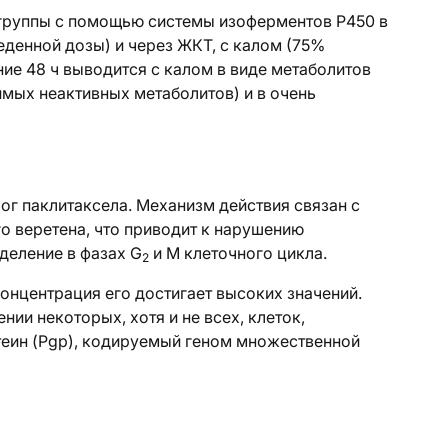
 группы с помощью системы изоферментов Р450 в
еденной дозы) и через ЖКТ, с калом (75%
ие 48 ч выводится с калом в виде метаболитов
имых неактивных метаболитов) и в очень
ог паклитаксела. Механизм действия связан с
о веретена, что приводит к нарушению
деление в фазах G
и M клеточного цикла.
2
концентрация его достигает высоких значений.
нии некоторых, хотя и не всех, клеток,
еин (Pgp), кодируемый геном множественной