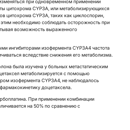
 изменяться при одновременном применении
ты цитохрома CYP3A, или метаболизирующихся
ов цитохрома CYP3A, таких как циклоспорин,
с этим необходимо соблюдать осторожность при
итывая возможность выраженного
ыми ингибиторами изофермента CYP3A4 частота
чиваться вследствие снижения его метаболизма.
лона была изучена у больных метастатическим
оцетаксел метаболизируется с помощью
ором изофермента CYP3A4, не наблюдалось
 фармакокинетику доцетаксела.
арбоплатина. При применении комбинации
еличивается на 50% по сравнению с