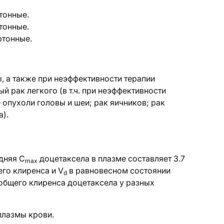
ртонные.
ртонные.
артонные.
ы, а также при неэффективности терапии
 рак легкого (в т.ч. при неэффективности
опухоли головы и шеи; рак яичников; рак
).
дняя C
доцетаксела в плазме составляет 3.7
max
его клиренса и V
в равновесном состоянии
d
я общего клиренса доцетаксела у разных
плазмы крови.