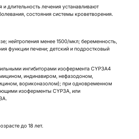
я и длительность лечения устанавливают
аболевания, состояния системы кроветворения.
зе; нейтропения менее 1500/мкл; беременность,
ия функции печени; детский и подростковый
сильными ингибиторами изофермента CYP3A4
омицином, индинавиром, нефазодоном,
ицином, вориконазолом); при одновременном
ующими изоферменты CYP3A, или
3A.
зрасте до 18 лет.