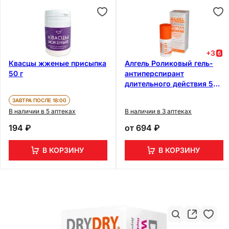
+
3
Квасцы жженые присыпка
Алгель Роликовый гель-
50 г
антиперспирант
длительного действия 50
мл
ЗАВТРА ПОСЛЕ 18:00
В наличии в 5 аптеках
В наличии в 3 аптеках
194 ₽
от
694 ₽
В КОРЗИНУ
В КОРЗИНУ