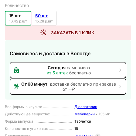
Количество
15 шт
50 шт
16.42 р.шт
15.28 р.шт
ЗАКАЗАТЬ В 1 КЛИК
Самовывоз и доставка
в Вологде
Сегодня
самовывоз
из
5
аптек
бесплатно
От 60 минут
, доставка
бесплатно при заказе
от --₽
Все формы выпуска
:
Дюспаталин
Действующее вещество
:
Мебеверин
•
135 мг
Форма выпуска
:
Таблетки
Количество в упаковке
:
15
Производитель