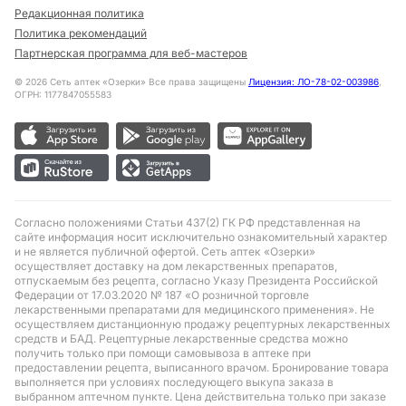
Редакционная политика
Политика рекомендаций
Партнерская программа для веб-мастеров
©
2026
Сеть аптек «Озерки» Все права защищены
Лицензия: ЛО-78-02-003986
,
ОГРН: 1177847055583
Согласно положениями Статьи 437(2) ГК РФ представленная на
сайте информация носит исключительно ознакомительный характер
и не является публичной офертой. Сеть аптек «Озерки»
осуществляет доставку на дом лекарственных препаратов,
отпускаемым без рецепта, согласно Указу Президента Российской
Федерации от 17.03.2020 № 187 «О розничной торговле
лекарственными препаратами для медицинского применения». Не
осуществляем дистанционную продажу рецептурных лекарственных
средств и БАД. Рецептурные лекарственные средства можно
получить только при помощи самовывоза в аптеке при
предоставлении рецепта, выписанного врачом. Бронирование товара
выполняется при условиях последующего выкупа заказа в
выбранном аптечном пункте. Цена действительна только при заказе