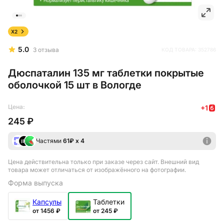
X2
5.0
3
отзыва
КОД ТОВАРА:
352786
Дюспаталин 135 мг таблетки покрытые
оболочкой 15 шт в Вологде
Цена:
+
1
245 ₽
Частями
61
₽ х 4
Цена действительна только при заказе через сайт
. Внешний вид
товара может отличаться от изображённого на фотографии.
Форма выпуска
Капсулы
Таблетки
от 1456 ₽
от 245 ₽