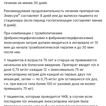
течение не менее 30 дней.
Рекомендуемая продолжительность лечения препаратом
®
Эниксум
составляет 8 дней или до выписки пациента из
стационара (если период госпитализации составляет менее
8 дней).
При комбинации с тромболитиками
(фибринспецифическими и фибриннеспецифическими)
эноксапарин натрия должен вводиться в интервале от 15
мин до начала тромболитической терапии и до 30 мин
после нее.
У пациентов в возрасте 75 лет и старше не применяется
начальное в/в болюсное введение. Препарат вводят п/к в
дозе 0,75 мг/кг каждые 12 ч (максимально 75 мг
эноксапарина натрия для каждой из первых двух п/к
инъекций, затем — по 0,75 мг/кг для оставшихся п/к доз,
т.е. при массе тела более 100 кг разовая доза не может
превышать 75 мг).
У пациентов, которым проводится ЧКВ, в случае если
последняя п/к инъекция эноксапарина натрия была
проведена менее чем за 8 ч до раздувания введенного в