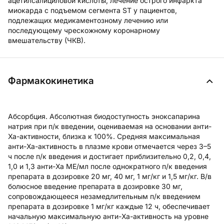
ацетилсалициловой кислоты; лечение острого инфаркта
миокарда с подъемом сегмента ST у пациентов,
подлежащих медикаментозному лечению или
последующему чрескожному коронарному
вмешательству (ЧКВ).
Фармакокинетика
Абсорбция.
Абсолютная биодоступность эноксапарина
натрия при п/к введении, оцениваемая на основании анти-
Ха-активности, близка к 100%. Средняя максимальная
анти-Ха-активность в плазме крови отмечается через 3–5
ч после п/к введения и достигает приблизительно 0,2, 0,4,
1,0 и 1,3 анти-Ха МЕ/мл после однократного п/к введения
препарата в дозировке 20 мг, 40 мг, 1 мг/кг и 1,5 мг/кг. В/в
болюсное введение препарата в дозировке 30 мг,
сопровождающееся незамедлительным п/к введением
препарата в дозировке 1 мг/кг каждые 12 ч, обеспечивает
начальную максимальную анти-Ха-активность на уровне