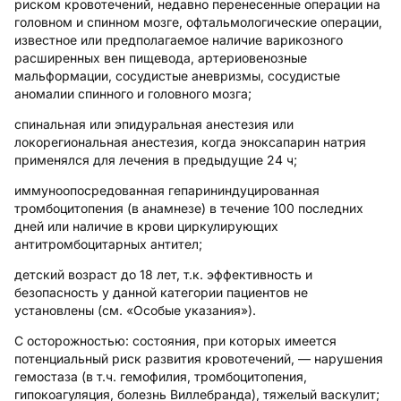
риском кровотечений, недавно перенесенные операции на
головном и спинном мозге, офтальмологические операции,
известное или предполагаемое наличие варикозного
расширенных вен пищевода, артериовенозные
мальформации, сосудистые аневризмы, сосудистые
аномалии спинного и головного мозга;
спинальная или эпидуральная анестезия или
локорегиональная анестезия, когда эноксапарин натрия
применялся для лечения в предыдущие 24 ч;
иммуноопосредованная гепарининдуцированная
тромбоцитопения (в анамнезе) в течение 100 последних
дней или наличие в крови циркулирующих
антитромбоцитарных антител;
детский возраст до 18 лет, т.к. эффективность и
безопасность у данной категории пациентов не
установлены (см. «Особые указания»).
С осторожностью:
состояния, при которых имеется
потенциальный риск развития кровотечений, — нарушения
гемостаза (в т.ч. гемофилия, тромбоцитопения,
гипокоагуляция, болезнь Виллебранда), тяжелый васкулит;