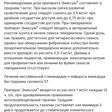
®
Рекомендуемая доза препарата Эниксум
составляет в
среднем 1 мг/кг. При высоком риске развития
кровотечения дозу следует снизить до 0,5 мг/кг при
двойном сосудистом доступе или до 0,75 мг/кг при
одинарном сосудистом доступе. При гемодиализе
®
препарат Эниксум
следует вводить в артериальный
участок шунта в начале сеанса гемодиализа. Одной дозы,
как правило, достаточно для четырехчасового сеанса,
однако при обнаружении фибриновых колец при более
продолжительном гемодиализе можно дополнительно
ввести препарат из расчета 0,5–1 мг/кг. Данные в
отношении пациентов, применяющих эноксапарин натрия
для профилактики или лечения во время сеансов
гемодиализа отсутствуют.
Лечение нестабильной стенокардии и инфаркта миокарда
без подъема сегмента SТ
®
Препарат Эниксум
вводится из расчета 1 мг/кг каждые 12
ч, п/к, при одновременном применении
антитромбоцитарной терапии. Средняя
продолжительность терапии составляет как минимум 2
дня и продолжается до стабилизации клинического