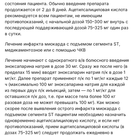
состояния пациента. Обычно введение препарата
продолжается от 2 до 8 дней. Ацетилсалициловая кислота
рекомендуется всем пациентам, не имеющим
противопоказаний, с начальной дозой 150–300 мг внутрь с
последующей поддерживающей дозой 75–325 мг один раз
в сутки.
Лечение инфаркта миокарда с подъемом сегмента ST,
медикаментозное или с помощью ЧКВ
Лечение начинают с однократного в/в болюсного введения
эноксапарина натрия в дозе 30 мг. Сразу же после него (в
пределах 15 мин) вводят эноксапарин натрия п/к в дозе 1
мг/кг. Далее препарат применяют п/к по 1 мг/кг каждые 12
ч (максимально 100 мг эноксапарина натрия для каждой
из первых двух п/к инъекций, затем — по 1 мг/кг для
оставшихся п/к доз, т.е. при массе тела более 100 кг
разовая доза не может превышать 100 мг). Как можно
скорее после выявления острого инфаркта миокарда с
подъемом сегмента SТ пациентам необходимо назначить
одновременно ацетилсалициловую кислоту, и если нет
противопоказаний, прием ацетилсалициловой кислоты (в
дозах 75–325 мг) следует продолжать ежедневно в