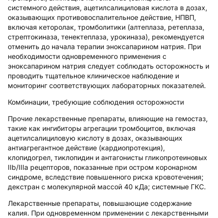
системного действия, ацетилсалициловая кислота в дозах,
оказывающих противовоспалительное действие, НПВП,
включая кеторолак, тромболитики (алтеплаза, ретеплаза,
стрептокиназа, тенектеплаза, урокиназа), рекомендуется
отменить до начала терапии эноксапарином натрия. При
необходимости одновременного применения с
эноксапарином натрия следует соблюдать осторожность и
проводить тщательное клиническое наблюдение и
мониторинг соответствующих лабораторных показателей.
Комбинации, требующие соблюдения осторожности
Прочие лекарственные препараты, влияющие на гемостаз
,
такие как ингибиторы агрегации тромбоцитов, включая
ацетилсалициловую кислоту в дозах, оказывающих
антиагрегантное действие (кардиопротекция),
клопидогрел, тиклопидин и антагонисты гликопротеиновых
IIb/IIIа рецепторов, показанные при остром коронарном
синдроме, вследствие повышенного риска кровотечения;
декстран с молекулярной массой 40 кДа; системные ГКС.
Лекарственные препараты, повышающие содержание
калия.
При одновременном применении с лекарственными