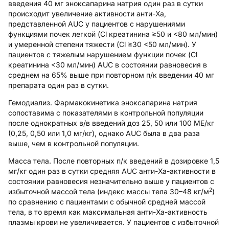
введения 40 мг эноксапарина натрия один раз в сутки
происходит увеличение активности анти-Ха,
представленной AUC у пациентов с нарушениями
функциями почек легкой (Cl креатинина ≥50 и <80 мл/мин)
и умеренной степени тяжести (Cl ≥30 <50 мл/мин). У
пациентов с тяжелым нарушением функции почек (Cl
креатинина <30 мл/мин) AUC в состоянии равновесия в
среднем на 65% выше при повторном п/к введении 40 мг
препарата один раз в сутки.
Гемодиализ.
Фармакокинетика эноксапарина натрия
сопоставима с показателями в контрольной популяции
после однократных в/в введений доз 25, 50 или 100 МЕ/кг
(0,25, 0,50 или 1,0 мг/кг), однако AUC была в два раза
выше, чем в контрольной популяции.
Масса тела.
После повторных п/к введений в дозировке 1,5
мг/кг один раз в сутки средняя AUC анти-Ха-активности в
состоянии равновесия незначительно выше у пациентов с
2
избыточной массой тела (индекс массы тела 30–48 кг/м
)
по сравнению с пациентами с обычной средней массой
тела, в то время как максимальная анти-Ха-активность
плазмы крови не увеличивается. У пациентов с избыточной