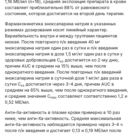
1,16 МЕ/мл (n=16), средняя экспозиция препарата в крови
составляет приблизительно 88% от равновесного
состояния, которое достигается на второй день терапии.
Фармакокинетика эноксапарина натрия в указанных
режимах дозирования носит линейный характер.
Вариабельность внутри и между группами пациентов
низкая. После повторного п/к введения 40 мг
эноксапарина натрия один раз в сутки и п/к введения
эноксапарина натрия в дозе 1,5 мг/кг один раз в сутки у
здоровых добровольцев C
достигается ко 2-му дню,
ss
причем AUC в среднем на 15% выше, чем после
однократного введения. После повторных п/к введений
эноксапарина натрия в суточной дозе 1 мг/кг два раза в
сутки C
достигается через 3–4 дня, причем AUC в
ss
среднем на 65% выше, чем после однократного введения,
и средние значения C
составляют соответственно 1,2 и
max
0,52 МЕ/мл.
Анти-IIа-активность в плазме крови примерно в 10 раз
ниже, чем анти-Ха-активность. Средняя максимальная
анти-IIа-активность наблюдается примерно через 3–4 ч
после п/к введения и достигает 0,13 и 0,19 МЕ/мл после