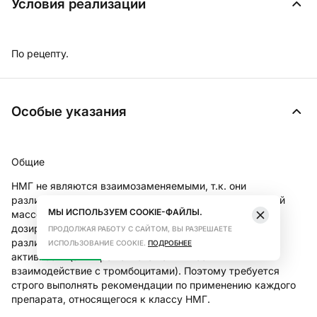
Условия реализации
По рецепту.
Особые указания
Общие
НМГ не являются взаимозаменяемыми, т.к. они
различаются по процессу производства, молекулярной
МЫ ИСПОЛЬЗУЕМ COOKIE-ФАЙЛЫ.
массе, специфической анти-Ха-активности, единицам
дозирования и режиму дозирования, с чем связаны
ПРОДОЛЖАЯ РАБОТУ С САЙТОМ, ВЫ РАЗРЕШАЕТЕ
различия в их фармакокинетике и биологической
ИСПОЛЬЗОВАНИЕ COOKIE.
ПОДРОБНЕЕ
активности (антитромбиновая активность и
взаимодействие с тромбоцитами). Поэтому требуется
строго выполнять рекомендации по применению каждого
препарата, относящегося к классу НМГ.