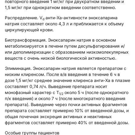
повторного введения 1 мг/кг при двукратном введении и
1,5 мг/кг при однократном введении соответственно.
Распределение
. V
анти-Ха-активности эноксапарина
d
натрия составляет около 4,3 л и приближается к объему
циркулирующей крови.
Биотрансформация.
Эноксапарин натрия в основном
метаболизируется в печени путем десульфатирования и/
или деполимеризации с образованием низкомолекулярных
веществ с очень низкой биологической активностью.
Элиминация.
Эноксапарин натрия является препаратом с
низким клиренсом. После в/в введения в течение 6 ч в
дозе 1,5 мг/кг среднее значение клиренса анти-Ха в плазме
составляет 0,74 л/ч. Выведение препарата носит
монофазный характер с T
около 5 ч (после однократного
1/2
п/к введения) и около 7 ч (после многократного введения
препарата). Выведение через почки активных фрагментов
препарата составляет примерно 10% от введенной дозы, и
общая почечная экскреция активных и неактивных
фрагментов составляет примерно 40% от введенной дозы.
Особые группы пациентов