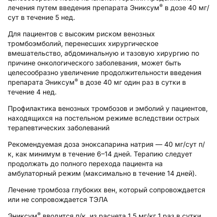
®
лечения путем введения препарата Эниксум
в дозе 40 мг/
сут в течение 5 нед.
Для пациентов с высоким риском венозных
тромбоэмболий, перенесших хирургическое
вмешательство, абдоминальную и тазовую хирургию по
причине онкологического заболевания, может быть
целесообразно увеличение продолжительности введения
®
препарата Эниксум
в дозе 40 мг один раз в сутки в
течение 4 нед.
Профилактика венозных тромбозов и эмболий у пациентов,
находящихся на постельном режиме вследствии острых
терапевтических заболеваний
Рекомендуемая доза эноксапарина натрия — 40 мг/сут п/
к, как минимум в течение 6–14 дней. Терапию следует
продолжать до полного перехода пациента на
амбулаторный режим (максимально в течение 14 дней).
Лечение тромбоза глубоких вен, который сопровождается
или не сопровождается ТЭЛА
®
Эниксум
вводится п/к, из расчета 1,5 мг/кг 1 раз в сутки