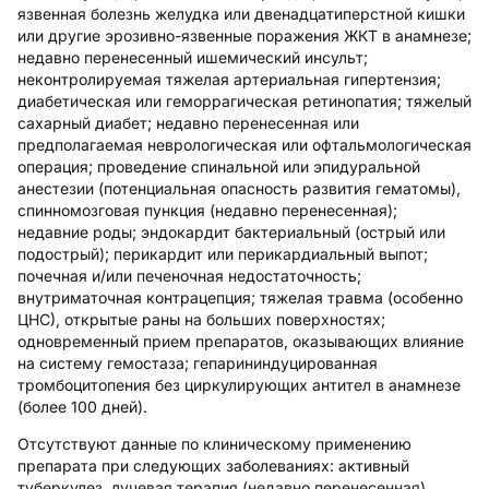
язвенная болезнь желудка или двенадцатиперстной кишки
или другие эрозивно-язвенные поражения ЖКТ в анамнезе;
недавно перенесенный ишемический инсульт;
неконтролируемая тяжелая артериальная гипертензия;
диабетическая или геморрагическая ретинопатия; тяжелый
сахарный диабет; недавно перенесенная или
предполагаемая неврологическая или офтальмологическая
операция; проведение спинальной или эпидуральной
анестезии (потенциальная опасность развития гематомы),
спинномозговая пункция (недавно перенесенная);
недавние роды; эндокардит бактериальный (острый или
подострый); перикардит или перикардиальный выпот;
почечная и/или печеночная недостаточность;
внутриматочная контрацепция; тяжелая травма (особенно
ЦНС), открытые раны на больших поверхностях;
одновременный прием препаратов, оказывающих влияние
на систему гемостаза; гепарининдуцированная
тромбоцитопения без циркулирующих антител в анамнезе
(более 100 дней).
Отсутствуют данные по клиническому применению
препарата при следующих заболеваниях: активный
туберкулез, лучевая терапия (недавно перенесенная).