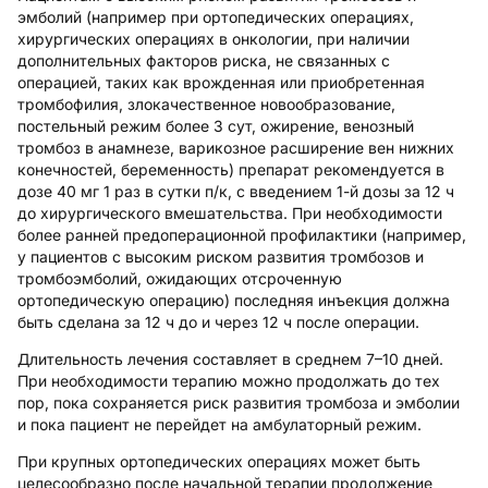
эмболий (например при ортопедических операциях,
хирургических операциях в онкологии, при наличии
дополнительных факторов риска, не связанных с
операцией, таких как врожденная или приобретенная
тромбофилия, злокачественное новообразование,
постельный режим более 3 сут, ожирение, венозный
тромбоз в анамнезе, варикозное расширение вен нижних
конечностей, беременность) препарат рекомендуется в
дозе 40 мг 1 раз в сутки п/к, с введением 1-й дозы за 12 ч
до хирургического вмешательства. При необходимости
более ранней предоперационной профилактики (например,
у пациентов с высоким риском развития тромбозов и
тромбоэмболий, ожидающих отсроченную
ортопедическую операцию) последняя инъекция должна
быть сделана за 12 ч до и через 12 ч после операции.
Длительность лечения составляет в среднем 7–10 дней.
При необходимости терапию можно продолжать до тех
пор, пока сохраняется риск развития тромбоза и эмболии
и пока пациент не перейдет на амбулаторный режим.
При крупных ортопедических операциях может быть
целесообразно после начальной терапии продолжение