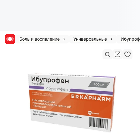
Боль и воспаление
Универсальные
Ибупроф