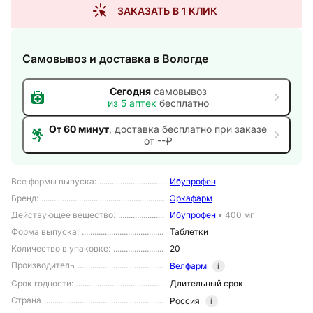
ЗАКАЗАТЬ В 1 КЛИК
Самовывоз и доставка
в Вологде
Сегодня
самовывоз
из
5
аптек
бесплатно
От 60 минут
, доставка
бесплатно при заказе
от --₽
Все формы выпуска
:
Ибупрофен
Бренд
:
Эркафарм
Действующее вещество
:
Ибупрофен
•
400 мг
Форма выпуска
:
Таблетки
Количество в упаковке
:
20
Производитель
Велфарм
i
Срок годности
:
Длительный срок
Страна
Россия
i