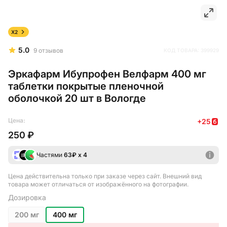
X2
5.0
9
отзывов
КОД ТОВАРА:
399929
Эркафарм Ибупрофен Велфарм 400 мг
таблетки покрытые пленочной
оболочкой 20 шт в Вологде
Цена:
+
25
250 ₽
Частями
63
₽ х 4
Цена действительна только при заказе через сайт
. Внешний вид
товара может отличаться от изображённого на фотографии.
Дозировка
200 мг
400 мг