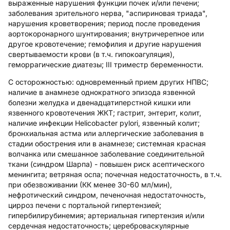
выраженные нарушения функции почек и/или печени;
заболевания зрительного нерва, "аспириновая триада",
нарушения кроветворения; период после проведения
аортокоронарного шунтирования; внутричерепное или
другое кровотечение; гемофилия и другие нарушения
свертываемости крови (в т.ч. гипокоагуляция),
геморрагические диатезы; III триместр беременности.
С осторожностью: одновременный прием других НПВС;
наличие в анамнезе однократного эпизода язвенной
болезни желудка и двенадцатиперстной кишки или
язвенного кровотечения ЖКТ; гастрит, энтерит, колит,
наличие инфекции Helicobacter pylori, язвенный колит;
бронхиальная астма или аллергические заболевания в
стадии обострения или в анамнезе; системная красная
волчанка или смешанное заболевание соединительной
ткани (синдром Шарпа) - повышен риск асептического
менингита; ветряная оспа; почечная недостаточность, в т.ч.
при обезвоживании (КК менее 30-60 мл/мин),
нефротический синдром, печеночная недостаточность,
цирроз печени с портальной гипертензией;
гипербилирубинемия; артериальная гипертензия и/или
сердечная недостаточность; цереброваскулярные