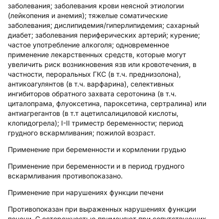
заболевания; заболевания крови неясной этиологии
(лейкопения и анемия); тяжелые соматические
заболевания; дислипидемия/гиперлипидемия; сахарный
диабет; заболевания периферических артерий; курение;
частое употребление алкоголя; одновременное
применение лекарственных средств, которые могут
увеличить риск возникновения язв или кровотечения, в
частности, пероральных ГКС (в т.ч. преднизолона),
антикоагулянтов (в т.ч. варфарина), селективных
ингибиторов обратного захвата серотонина (в т.ч.
циталопрама, флуоксетина, пароксетина, сертралина) или
антиагрегантов (в т.т ацетилсалициловой кислоты,
клопидогрела); I-II триместр беременности; период
грудного вскармливания; пожилой возраст.
Применение при беременности и кормлении грудью
Применение при беременности и в период грудного
вскармливания противопоказано.
Применение при нарушениях функции печени
Противопоказан при выраженных нарушениях функции
печени. С осторожностью применяют при сопутствующих