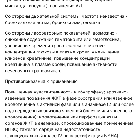
миокарда, инсульт), повышение АД.
Со стороны дыхательной системы: частота неизвестна -
бронхиальная астма; бронхоспазм; одышка.
Со стороны лабораторных показателей: возможно -
снижение содержания гематокрита или гемоглобина,
увеличение времени кровотечения, снижение
концентрации глюкозы в плазме крови, уменьшение
клиренса креатинина, повышение концентрации
креатинина в плазме крови, повышение активности
печеночных трансаминаз.
Противопоказания к применению
Повышенная чувствительность к ибупрофену; эрозивно-
язвенные поражения ЖКТ в фазе обострения или язвенное
кровотечение в активной фазе или в анамнезе (2 или более
подтвержденных эпизода язвенной болезни или язвенного
кровотечения); кровотечения или перфорация язвы
органов ЖКТ в анамнезе, спровоцированные применением
НПВС; тяжелая сердечная недостаточность
(функциональный класс IV по классификации NYHA);