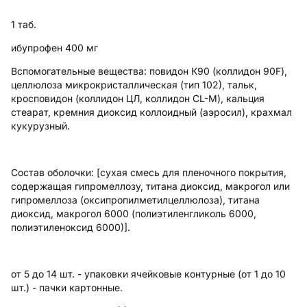
1 таб.
ибупрофен 400 мг
Вспомогательные вещества: повидон К90 (коллидон 90F),
целлюлоза микрокристаллическая (тип 102), тальк,
кросповидон (коллидон ЦЛ, коллидон CL-M), кальция
стеарат, кремния диоксид коллоидный (аэросил), крахмал
кукурузный.
Состав оболочки: [сухая смесь для пленочного покрытия,
содержащая гипромеллозу, титана диоксид, макрогол или
гипромеллоза (оксипропилметилцеллюлоза), титана
диоксид, макрогол 6000 (полиэтиленгликоль 6000,
полиэтиленоксид 6000)].
от 5 до 14 шт. - упаковки ячейковые контурные (от 1 до 10
шт.) - пачки картонные.