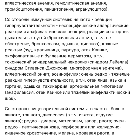
апластическая анемия, гемолитическая анемия,
тромбоцитопения, панцитопения, агранулоцитоз).
Со стороны иммунной системы: нечасто - реакции
гиперчувствительности - неспецифические аллергические
реакции и анафилактические реакции, реакции со стороны
дыхательных путей (бронхиальная астма, в т.ч. ее
обострение, бронхоспазм, одышка, диспноэ), кожные
реакции (зуд, крапивница, пурпура, отек Квинке,
эксфолиативные и буллезные дерматозы, в т.ч.
токсический эпидермальный некролиз (синдром Лайелла),
синдром Стивенса-Джонсона, многоформная эритема),
аллергический ринит, эозинофилия; очень редко - тяжелые
реакции гиперчувствительности, в т.ч. отек лица, языка и
гортани, одышка, тахикардия, артериальная гипотензия
(анафилаксия, отек Квинке или тяжелый анафилактический
шок).
Со стороны пищеварительной системы: нечасто - боль в
животе, тошнота, диспепсия (в т.ч. изжога, вздутие
живота); редко - диарея, метеоризм, запор, рвота; очень
редко - пептическая язва, перфорация или желудочно-
кишечное кровотечение, мелена, кровавая рвота, в