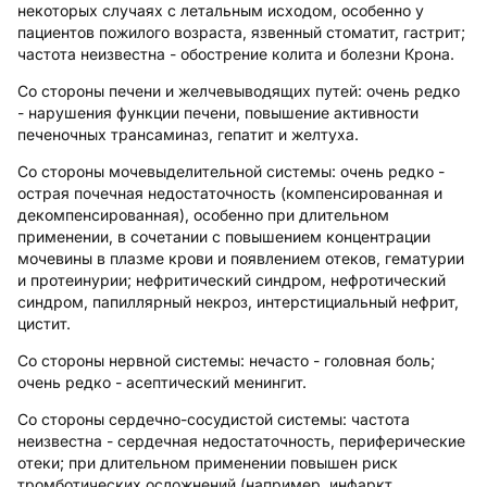
некоторых случаях с летальным исходом, особенно у
пациентов пожилого возраста, язвенный стоматит, гастрит;
частота неизвестна - обострение колита и болезни Крона.
Со стороны печени и желчевыводящих путей: очень редко
- нарушения функции печени, повышение активности
печеночных трансаминаз, гепатит и желтуха.
Со стороны мочевыделительной системы: очень редко -
острая почечная недостаточность (компенсированная и
декомпенсированная), особенно при длительном
применении, в сочетании с повышением концентрации
мочевины в плазме крови и появлением отеков, гематурии
и протеинурии; нефритический синдром, нефротический
синдром, папиллярный некроз, интерстициальный нефрит,
цистит.
Со стороны нервной системы: нечасто - головная боль;
очень редко - асептический менингит.
Со стороны сердечно-сосудистой системы: частота
неизвестна - сердечная недостаточность, периферические
отеки; при длительном применении повышен риск
тромботических осложнений (например, инфаркт