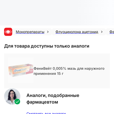
Монопрепараты
Флуоцинолона ацетонид
Фе
Для товара доступны только аналоги
ФениВейт 0,005% мазь для наружного
применения 15 г
Аналоги, подобранные
фармацевтом
Смотреть все аналоги