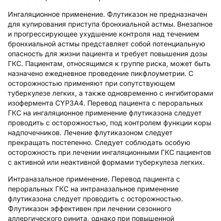
Ингаляционное применение.
Флутиказон не предназначен
для купирования приступа бронхиальной астмы. Внезапное
и прогрессирующее ухудшение контроля над течением
бронхиальной астмы представляет собой потенциальную
опасность для жизни пациента и требует повышения дозы
ГКС. Пациентам, относящимся к группе риска, может быть
назначено ежедневное проведение пикфлоуметрии. С
осторожностью применяют при сопутствующем
туберкулезе легких, а также одновременно с ингибиторами
изофермента CYP3A4. Перевод пациента с пероральных
ГКС на ингаляционное применение флутиказона следует
проводить с осторожностью, под контролем функции коры
надпочечников. Лечение флутиказоном следует
прекращать постепенно. Следует соблюдать особую
осторожность при лечении ингаляционными ГКС пациентов
с активной или неактивной формами туберкулеза легких.
Интраназальное применение.
Перевод пациента с
пероральных ГКС на интраназальное применение
флутиказона следует проводить с осторожностью.
Флутиказон эффективен при лечении сезонного
аллергического ринита, однако при повышенной