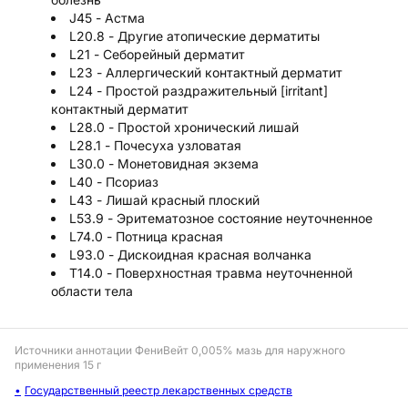
J45 - Астма
L20.8 - Другие атопические дерматиты
L21 - Себорейный дерматит
L23 - Аллергический контактный дерматит
L24 - Простой раздражительный [irritant]
контактный дерматит
L28.0 - Простой хронический лишай
L28.1 - Почесуха узловатая
L30.0 - Монетовидная экзема
L40 - Псориаз
L43 - Лишай красный плоский
L53.9 - Эритематозное состояние неуточненное
L74.0 - Потница красная
L93.0 - Дискоидная красная волчанка
T14.0 - Поверхностная травма неуточненной
области тела
Источники аннотации
ФениВейт 0,005% мазь для наружного
применения 15 г
Государственный реестр лекарственных средств