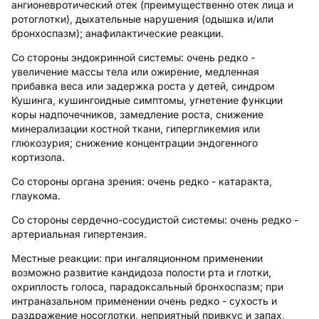
ангионевротический отек (преимущественно отек лица и
ротоглотки), дыхательные нарушения (одышка и/или
бронхоспазм); анафилактические реакции.
Со стороны эндокринной системы:
очень редко -
увеличение массы тела или ожирение, медленная
прибавка веса или задержка роста у детей, синдром
Кушинга, кушингоидные симптомы, угнетение функции
коры надпочечников, замедление роста, снижение
минерализации костной ткани, гипергликемия или
глюкозурия; снижение концентрации эндогенного
кортизола.
Со стороны органа зрения:
очень редко - катаракта,
глаукома.
Со стороны сердечно-сосудистой системы:
очень редко -
артериальная гипертензия.
Местные реакции:
при ингаляционном применении
возможно развитие кандидоза полости рта и глотки,
охриплость голоса, парадоксальный бронхоспазм; при
интраназальном применении очень редко - сухость и
раздражение носоглотки, неприятный привкус и запах,