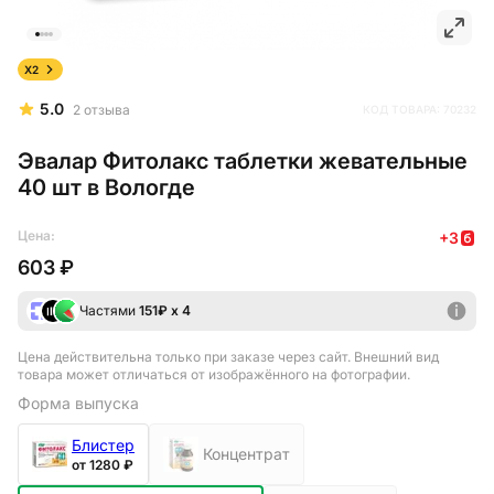
X2
5.0
2
отзыва
КОД ТОВАРА:
70232
Эвалар Фитолакс таблетки жевательные
40 шт в Вологде
Цена:
+
3
603 ₽
Частями
151
₽ х 4
Цена действительна только при заказе через сайт
. Внешний вид
товара может отличаться от изображённого на фотографии.
Форма выпуска
Блистер
Концентрат
от 1280 ₽