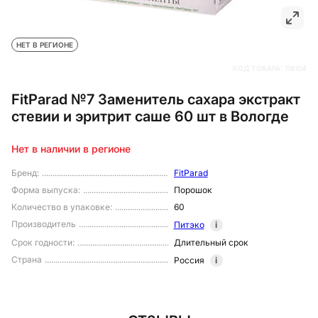
НЕТ В РЕГИОНЕ
КОД ТОВАРА:
118104
FitParad №7 Заменитель сахара экстракт
стевии и эритрит саше 60 шт в Вологде
Нет в наличии в регионе
Бренд
:
FitParad
Форма выпуска
:
Порошок
Количество в упаковке
:
60
Производитель
Питэко
i
Срок годности
:
Длительный срок
Страна
Россия
i