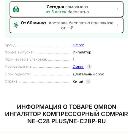
Сегодня
самовывоз
из
5
аптек
бесплатно
От 60 минут
, доставка
бесплатно при заказе
от --₽
Бренд
:
Omron
Форма выпуска
:
Ингалятор
Количество в упаковке
:
1
Производитель
Омрон
i
Срок годности
:
Длительный срок
Страна
Китай
i
ИНФОРМАЦИЯ О ТОВАРЕ OMRON
ИНГАЛЯТОР КОМПРЕССОРНЫЙ COMPAIR
NE-C28 PLUS/NE-C28P-RU