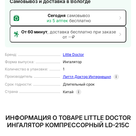
Самовывоз и доставка
в Вологде
Сегодня
самовывоз
из
5
аптек
бесплатно
От 60 минут
, доставка
бесплатно при заказе
от --₽
Бренд
:
Little Doctor
Форма выпуска
:
Ингалятор
Количество в упаковке
:
1
Производитель
Литтл Доктор Интернешнл
i
Срок годности
:
Длительный срок
Страна
Китай
i
ИНФОРМАЦИЯ О ТОВАРЕ LITTLE DOCTOR
ИНГАЛЯТОР КОМПРЕССОРНЫЙ LD-215С