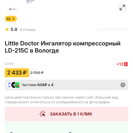
X2
5.0
4
отзыва
КОД ТОВАРА:
368023
Little Doctor Ингалятор компрессорный
LD-215С в Вологде
Цена:
+
12
2 433 ₽
2 703 ₽
Частями
608
₽ х 4
Цена действительна только при заказе через сайт
. Внешний вид
товара может отличаться от изображённого на фотографии.
ЗАКАЗАТЬ В 1 КЛИК