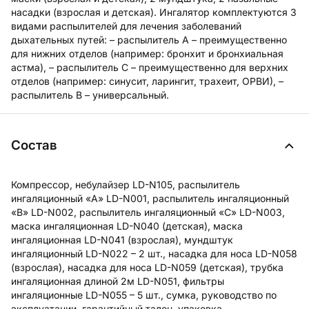
насадки (взрослая и детская). Ингалятор комплектуются 3
видами распылителей для лечения заболеваний
дыхательных путей: – распылитель А – преимущественно
для нижних отделов (например: бронхит и бронхиальная
астма), – распылитель С – преимущественно для верхних
отделов (например: синусит, ларингит, трахеит, ОРВИ), –
распылитель В – универсальный.
Состав
Компрессор, небулайзер LD-N105, распылитель
ингаляционный «A» LD-N001, распылитель ингаляционный
«В» LD-N002, распылитель ингаляционный «C» LD-N003,
маска ингаляционная LD-N040 (детская), маска
ингаляционная LD-N041 (взрослая), мундштук
ингаляционный LD-N022 – 2 шт., насадка для носа LD-N058
(взрослая), насадка для носа LD-N059 (детская), трубка
ингаляционная длиной 2м LD-N051, фильтры
ингаляционные LD-N055 – 5 шт., сумка, руководство по
эксплуатации, гарантийный талон, упаковка.