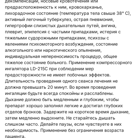
декомпенсации, носовые кровотечения или
предрасположенность к ним, кровохарканье,
лихорадочное состояние (температура тела свыше 38° С),
активный легочный туберкулез, острая пневмония,
гипертрофии слизистых дыхательных путей, ангина,
плеврит, эпилепсия с частыми припадками, истерия с
тяжелыми судорожными припадками, психозы с
явлениями психомоторного возбуждения, состояние
алкогольного или наркотического опьянения,
индивидуальная непереносимость процедур, общее
тяжелое состояние больного. Применение компрессорного
ингалятора LD-215С при соблюдении мер
предосторожности не имеет побочных эффектов.
Длительность проведения одного сеанса лечения не
должна превышать 20 минут. Во время проведения
ингаляции будьте всегда спокойны и расслаблены.
Дыхание должно быть медленным и глубоким, чтобы
препарат хорошо заполнял легкие и достигал глубоких
отделов бронхов. Задержите на короткое время дыхание,
затем медленно выдохните. Не старайтесь дышать
слишком часто. Делайте паузы, если чувствуете в них
необходимость. Применение без ограничения возраста
пациента.