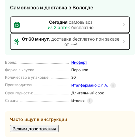
Самовывоз и доставка
в Вологде
Сегодня
самовывоз
из
2
аптек
бесплатно
От 60 минут
, доставка
бесплатно при заказе
от --₽
Бренд
:
Иноферт
Форма выпуска
:
Порошок
Количество в упаковке
:
30
Производитель
Италфармако С.п.А.
i
Срок годности
:
Длительный срок
Страна
Италия
i
Часто ищут в инструкции
Режим дозирования