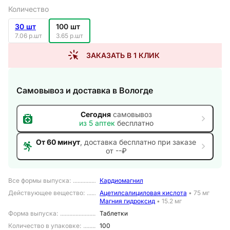
Количество
30 шт
100 шт
7.06 р.шт
3.65 р.шт
ЗАКАЗАТЬ В 1 КЛИК
Самовывоз и доставка
в Вологде
Сегодня
самовывоз
из
5
аптек
бесплатно
От 60 минут
, доставка
бесплатно при заказе
от --₽
Все формы выпуска
:
Кардиомагнил
Действующее вещество
:
Ацетилсалициловая кислота
•
75 мг
Магния гидроксид
•
15.2 мг
Форма выпуска
:
Таблетки
Количество в упаковке
:
100