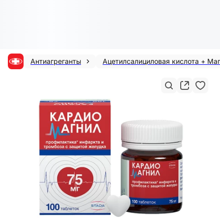
Антиагреганты
Ацетилсалициловая кислота + Ма