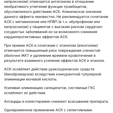
напроксеном) отмечается антагонизм в отношении
необратимого угнетения функции тромбоцитов,
обусловленного действием АСК. Клиническое значение
данного эффекта неизвестно. Не рекомендуется сочетание
АСК с метамизолом или НПВП (в т.ч. ибупрофеном или
напроксеном) у пациентов с высоким риском сердечно-
сосудистых заболеваний из-за возможного снижения
кардиопротективных эффектов АСК.
При приеме АСК в сочетании с этанолом (алкоголем)
отмечается повышенный риск повреждения слизистой
оболочки ЖКТ и удлинение времени кровотечения в
результате взаимного усиления эффектов АСК и этанола.
АСК ослабляет действие урикозурических средств
(бензбромарона) вследствие конкурентной тубулярной
элиминации мочевой кислоты.
Усиливая элиминацию салицилатов, системные ГКС
ослабляют их действие.
Антациды и колестирамин снижают всасывание препарата.
Одновременное применение АСК с селективными