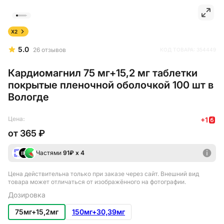
X2
5.0
26
отзывов
КОД ТОВАРА:
354449
Кардиомагнил 75 мг+15,2 мг таблетки
покрытые пленочной оболочкой 100 шт в
Вологде
Цена:
+
1
от
365 ₽
Частями
91
₽ х 4
Цена действительна только при заказе через сайт
. Внешний вид
товара может отличаться от изображённого на фотографии.
Дозировка
75мг+15,2мг
150мг+30,39мг