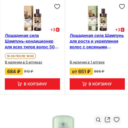
+
3
+
3
Лошадиная сила
Лошадиная сила Шампунь
Шампунь-кондиционер
для роста и укрепления
для всех типов волос 500
волос с овсяными
мл
аминокислотами и
10.08 ПОСЛЕ 18:00
кератином 250 мл
В наличии в 5 аптеках
В наличии в 1 аптеке
684 ₽
от
651 ₽
912 ₽
868 ₽
В КОРЗИНУ
В КОРЗИНУ