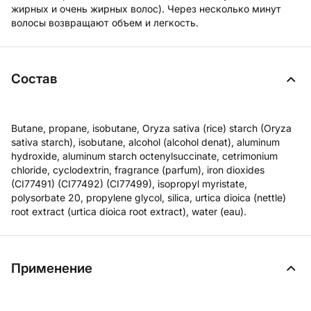
жирных и очень жирных волос). Через несколько минут
волосы возвращают объем и легкость.
Состав
Butane, propane, isobutane, Oryza sativa (rice) starch (Oryza
sativa starch), isobutane, alcohol (alcohol denat), aluminum
hydroxide, aluminum starch octenylsuccinate, cetrimonium
chloride, cyclodextrin, fragrance (parfum), iron dioxides
(CI77491) (CI77492) (CI77499), isopropyl myristate,
polysorbate 20, propylene glycol, silica, urtica dioica (nettle)
root extract (urtica dioica root extract), water (eau).
Применение