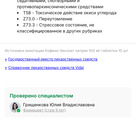
седативными, снотворными и
противопаркинсоническими средствами
T58 - Токсическое действие окиси углерода
Z73.0 - Переутомление
Z73.3 - Стрессовое состояние, не
классифицированное в других рубриках
Источники аннотации
Кофеин-бензоат натрия 100 мг таблетки 10 шт
Государственный реестр лекарственных средств
Справочник лекарственных средств Vidal
Проверено специалистом
Грищенкова Юлия Владиславовна
Фармацевт (стаж 9 лет)