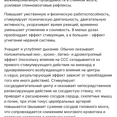
усиливая спинномозговые рефлексы.
Повышает умственную и физическую работоспособность,
стимулирует психическую деятельность, двигательную
активность, укорачивает время реакций, временно
уменьшает утомление и сонливость. В малых дозах
преобладает эффект стимуляции, а в больших - эффект
угнетения нервной системы.
Учащает и углубляет дыхание. Обычно оказывает
положительный ино-, хроно-, батмо- и дромотропный
эффект (поскольку влияние на ССС складывается из
прямого стимулирующего действия на миокард и
одновременного возбуждающего влияния на центры
n.vagus, результирующий эффект зависит от преобладания
того или иного действия). Стимулирует
сосудодвигательный центр и оказывает непосредственное
релаксирующее действие на сосудистую стенку, что
приводит к расширению сосудов сердца, скелетных мышц
и почек, при этом тонус церебральных артерий
повышается (вызывает сужение сосудов головного мозга,
что сопровождается снижением мозгового кровотока и
давления кислорода в головном мозге).