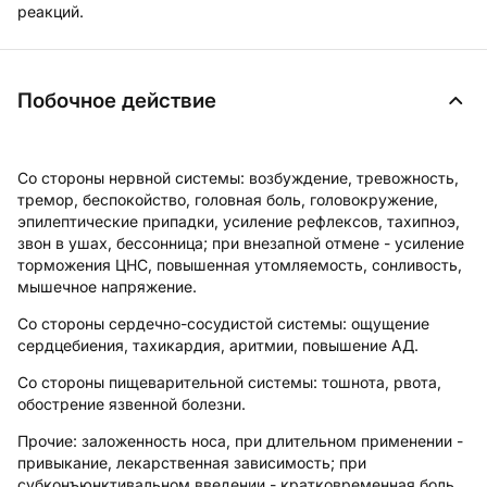
реакций.
Побочное действие
Со стороны нервной системы:
возбуждение, тревожность,
тремор, беспокойство, головная боль, головокружение,
эпилептические припадки, усиление рефлексов, тахипноэ,
звон в ушах, бессонница; при внезапной отмене - усиление
торможения ЦНС, повышенная утомляемость, сонливость,
мышечное напряжение.
Со стороны сердечно-сосудистой системы:
ощущение
сердцебиения, тахикардия, аритмии, повышение АД.
Со стороны пищеварительной системы:
тошнота, рвота,
обострение язвенной болезни.
Прочие:
заложенность носа, при длительном применении -
привыкание, лекарственная зависимость; при
субконъюнктивальном введении - кратковременная боль,