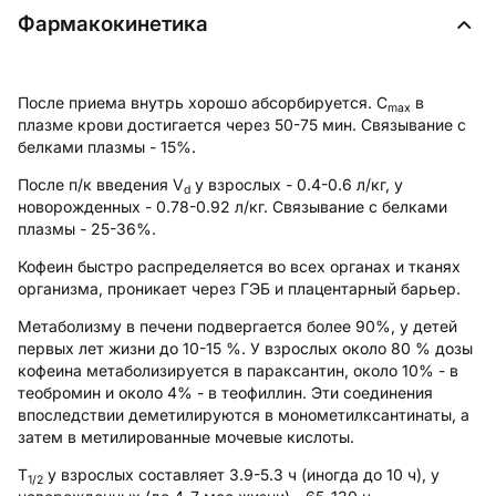
Фармакокинетика
После приема внутрь хорошо абсорбируется. C
в
max
плазме крови достигается через 50-75 мин. Связывание с
белками плазмы - 15%.
После п/к введения V
у взрослых - 0.4-0.6 л/кг, у
d
новорожденных - 0.78-0.92 л/кг. Связывание с белками
плазмы - 25-36%.
Кофеин быстро распределяется во всех органах и тканях
организма, проникает через ГЭБ и плацентарный барьер.
Метаболизму в печени подвергается более 90%, у детей
первых лет жизни до 10-15 %. У взрослых около 80 % дозы
кофеина метаболизируется в параксантин, около 10% - в
теобромин и около 4% - в теофиллин. Эти соединения
впоследствии деметилируются в монометилксантинаты, а
затем в метилированные мочевые кислоты.
T
у взрослых составляет 3.9-5.3 ч (иногда до 10 ч), у
1/2