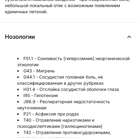
небольшой локальный отек с возможным появлением
единичных петехий.
Нозологии
F51.1 - Сонливость [гиперсомния] неорганической
этиологии
G43 - Мигрень
G44.1 - Сосудистая головная боль, не
классифицированная в других рубриках
H31.4 - Отслойка сосудистой оболочки глаза
I95 - Гипотензия
J96.9 - Респираторная недостаточность
неуточненная
P21 - Асфиксия при родах
T40 - Отравление наркотиками и
психодислептиками [галлюциногенами]
T42 - Отравление противосудорожными,