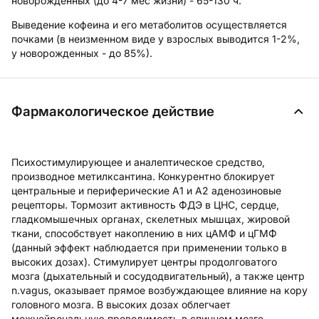
новорожденных (до 4-7 мес жизни) - 65-130 ч.
Выведение кофеина и его метаболитов осуществляется
почками (в неизменном виде у взрослых выводится 1-2%,
у новорожденных - до 85%).
Фармакологическое действие
Психостимулирующее и аналептическое средство,
производное метилксантина. Конкурентно блокирует
центральные и периферические А1 и А2 аденозиновые
рецепторы. Тормозит активность ФДЭ в ЦНС, сердце,
гладкомышечных органах, скелетных мышцах, жировой
ткани, способствует накоплению в них цАМФ и цГМФ
(данный эффект наблюдается при применении только в
высоких дозах). Стимулирует центры продолговатого
мозга (дыхательный и сосудодвигательный), а также центр
n.vagus, оказывает прямое возбуждающее влияние на кору
головного мозга. В высоких дозах облегчает
межнейрональную проводимость в спинном мозге,