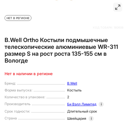
НЕТ В РЕГИОНЕ
КОД ТОВАРА:
180606
B.Well Ortho Костыли подмышечные
телескопические алюминиевые WR-311
размер S на рост роста 135-155 см в
Вологде
Нет в наличии в регионе
Бренд
:
B.Well
Форма выпуска
:
Костыль
Количество в упаковке
:
2
Производитель
Би Вэлл Лимитед
i
Срок годности
:
Длительный срок
Страна
Швейцария
i