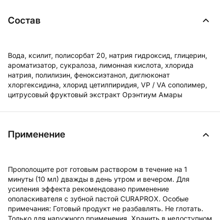
Состав
Вода, ксилит, полисорбат 20, натрия гидроксид, глицерин,
ароматизатор, сукралоза, лимонная кислота, хлорида
натрия, полилизин, феноксиэтанол, диглюконат
хлоргексидина, хлорид цетилпиридия, VP / VA сополимер,
цитрусовый фруктовый экстракт Орэнтиум Амары
Применение
Прополощите рот готовым раствором в течение на 1
минуты (10 мл) дважды в день утром и вечером. Для
усиления эффекта рекомендовано применение
ополаскивателя с зубной пастой CURAPROX. Особые
примечания: Готовый продукт не разбавлять. Не глотать.
Только для наружного применения. Хранить в недоступном