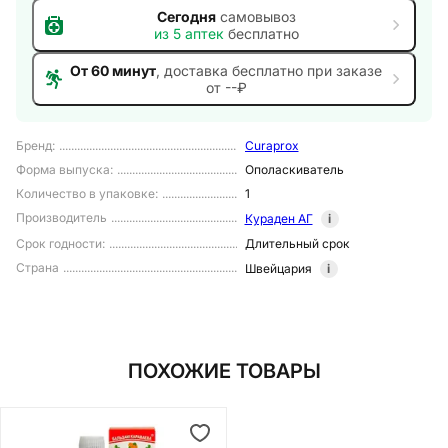
Сегодня
самовывоз
из
5
аптек
бесплатно
От 60 минут
, доставка
бесплатно при заказе
от --₽
Бренд
:
Curaprox
Форма выпуска
:
Ополаскиватель
Количество в упаковке
:
1
Производитель
Кураден АГ
i
Срок годности
:
Длительный срок
Страна
Швейцария
i
ПОХОЖИЕ ТОВАРЫ