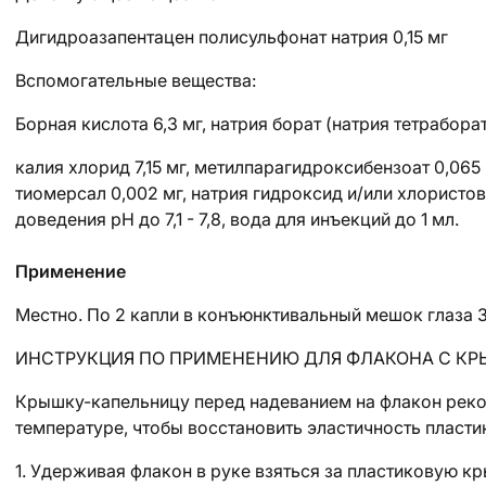
Дигидроазапентацен полисульфонат натрия 0,15 мг
Вспомогательные вещества:
Борная кислота 6,3 мг, натрия борат (натрия тетраборат
калия хлорид 7,15 мг, метилпарагидроксибензоат 0,065
тиомерсал 0,002 мг, натрия гидроксид и/или хлорист
доведения рН до 7,1 - 7,8, вода для инъекций до 1 мл.
Применение
Местно. По 2 капли в конъюнктивальный мешок глаза 3-
ИНСТРУКЦИЯ ПО ПРИМЕНЕНИЮ ДЛЯ ФЛАКОНА С К
Крышку-капельницу перед надеванием на флакон реко
температуре, чтобы восстановить эластичность пласти
1. Удерживая флакон в руке взяться за пластиковую к