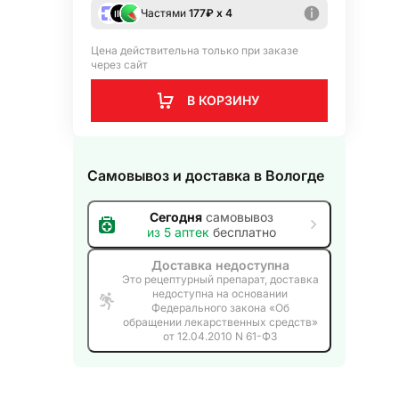
Частями
177
₽ х 4
Цена действительна только при заказе
через сайт
В КОРЗИНУ
Самовывоз и доставка
в Вологде
Сегодня
самовывоз
из
5
аптек
бесплатно
Доставка недоступна
Это рецептурный препарат, доставка
недоступна на основании
Федерального закона «Об
обращении лекарственных средств»
от 12.04.2010 N 61-ФЗ