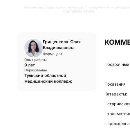
Внешний вид товара может отличаться от изображённого на фотограф
КОД ТОВАРА:
392990
КОММЕ
Грищенкова Юлия
Владиславовна
Фармацевт
Опыт работы
Прозрачный 
9 лет
Образование
Тульский областной
медицинский колледж
Показания
Катаракты:
- старческая
- травматич
- врожденна