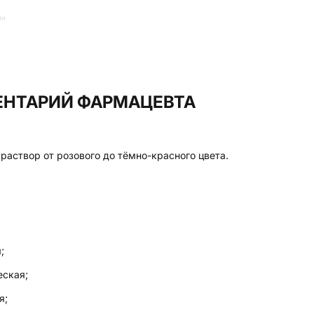
ии
НТАРИЙ ФАРМАЦЕВТА
раствор от розового до тёмно-красного цвета.
;
еская;
я;