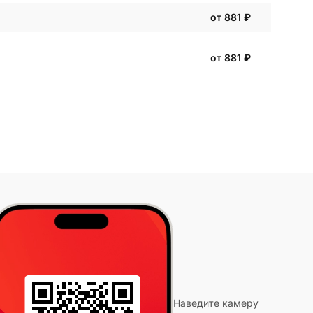
от 881
₽
от 881
₽
Наведите камеру