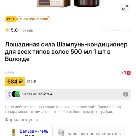
X2
10.08 ПОСЛЕ 18:00
5.0
1
отзыв
КОД ТОВАРА:
67642
Лошадиная сила Шампунь-кондиционер
для всех типов волос 500 мл 1 шт в
Вологде
Цена:
+
3
684 ₽
912 ₽
Частями
171
₽ х 4
Цена действительна только при заказе через сайт
. Внешний вид
товара может отличаться от изображённого на фотографии.
Форма выпуска
Бальзам-гель
Бальзам-ополаскиватель