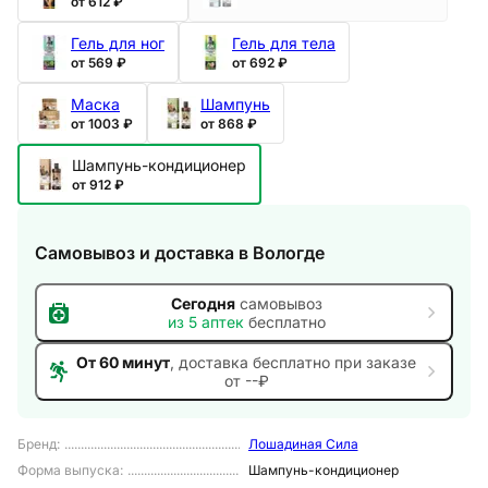
от 612 ₽
Гель для ног
Гель для тела
от 569 ₽
от 692 ₽
Маска
Шампунь
от 1003 ₽
от 868 ₽
Шампунь-кондиционер
от 912 ₽
Самовывоз и доставка
в Вологде
Сегодня
самовывоз
из
5
аптек
бесплатно
От 60 минут
, доставка
бесплатно при заказе
от --₽
Бренд
:
Лошадиная Сила
Форма выпуска
:
Шампунь-кондиционер