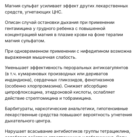
Магния сульфат усиливает эффект других лекарственных
средств, угнетающих ЦНС.
Описан случай остановки дыхания при применении
гентамицина у грудного ребенка с повышенной
концентрацией магния в плазме крови на фоне терапии
магния сульфатом.
При одновременном применении с нифедипином возможна
выраженная мышечная слабость.
Уменьшает эффективность пероральных антикоагулянтов
(в т.ч. кумариновых производных или дериватов
индандиона), сердечных гликозидов, фенотиазинов
(особенно хлорпромазина). Снижает абсорбцию
ципрофлоксацина, этидроновой кислоты, ослабляет
действие стрептомицина и тобрамицина.
Барбитураты, наркотические анальгетики, гипотензивные
лекарственные средства повышают вероятность угнетения
дыхательного центра.
Нарушает всасывание антибиотиков группы тетрациклина,