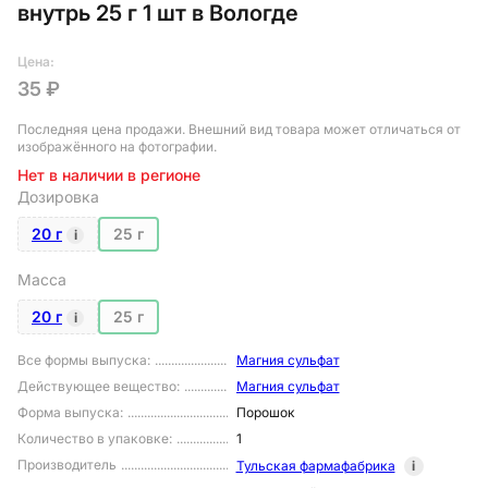
внутрь 25 г 1 шт в Вологде
Цена:
35 ₽
Последняя цена продажи
. Внешний вид товара может отличаться от
изображённого на фотографии.
Нет в наличии в регионе
Дозировка
20 г
25 г
i
Масса
20 г
25 г
i
Все формы выпуска
:
Магния сульфат
Действующее вещество
:
Магния сульфат
Форма выпуска
:
Порошок
Количество в упаковке
:
1
Производитель
Тульская фармафабрика
i