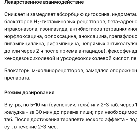
Лекарственное взаимодействие
Снижает и замедляет абсорбцию дигоксина, индометац
блокаторов H
-гистаминовых рецепторов, бета-адрено
2
итраконазола, изониазида, антибиотиков тетрациклин
норфлоксацина, офлоксацина, эноксацина, грепафлокс
пивампициллина, рифампицина, непрямых антикоагулянт
до или через 2 ч после приема антацидов), фексофена
хенодезоксихолевой и урсодезоксихолевой кислот, пе
Блокаторы м-холинорецепторов, замедляя опорожнени
препарата.
Режим дозирования
Внутрь, по 5-10 мл (суспензии, геля) или 2-3 таб. через 
желудка
- за 30 мин до приема пищи; при необходимос
таб. После достижения терапевтического эффекта - под
сут. в течение 2-3 мес.