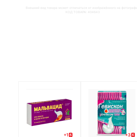
Внешний вид товара может отличаться от изображённого на фотограф
КОД ТОВАРА:
404643
+
1
+
3