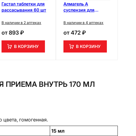
Гастал таблетки для
Алмагель А
рассасывания 60 шт
суспензия для
приема внутрь 10 мл
10 шт
В наличии в 2 аптеках
В наличии в 4 аптеках
от
893 ₽
от
472 ₽
В КОРЗИНУ
В КОРЗИНУ
 ПРИЕМА ВНУТРЬ 170 МЛ
о цвета, гомогенная.
15 мл