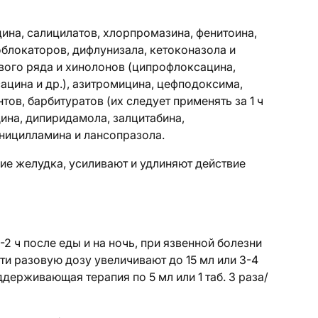
ина, салицилатов, хлорпромазина, фенитоина,
блокаторов, дифлунизала, кетоконазола и
ового ряда и хинолонов (ципрофлоксацина,
ацина и др.), азитромицина, цефподоксима,
ов, барбитуратов (их следует применять за 1 ч
дина, дипиридамола, залцитабина,
ницилламина и лансопразола.
е желудка, усиливают и удлиняют действие
1-2 ч после еды и на ночь, при
язвенной болезни
ти разовую дозу увеличивают до 15 мл или 3-4
держивающая терапия по 5 мл или 1 таб. 3 раза/