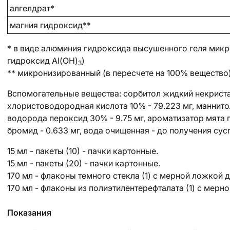
алгелдрат*
магния гидроксид**
* в виде алюминия гидроксида высушенного геля микр
гидроксид Аl(OH)
)
3
** микронизированный (в пересчете на 100% вещество
Вспомогательные вещества
: сорбитол жидкий некрист
хлористоводородная кислота 10% - 79.223 мг, маннитол 
водорода пероксид 30% - 9.75 мг, ароматизатор мята пе
бромид - 0.633 мг, вода очищенная - до получения сус
15 мл - пакеты (10) - пачки картонные.
15 мл - пакеты (20) - пачки картонные.
170 мл - флаконы темного стекла (1) с мерной ложкой 
170 мл - флаконы из полиэтилентерефталата (1) с мерн
Показания