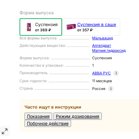
Форма выпуска
Суспензия
Суспензия в саше
от 369 ₽
от 357 ₽
Все формы выпуска
:
Мальвацид
Действующее вещество
:
Алгелдрат
Магния гидроксид
Форма выпуска
:
Суспензия
Количество в упаковке
:
1
Производитель
АВВА РУС
i
Срок годности
:
11 месяцев
Страна
Россия
i
Часто ищут в инструкции
Показания
Режим дозирования
Побочное действие