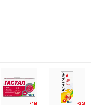
+
4
+
2