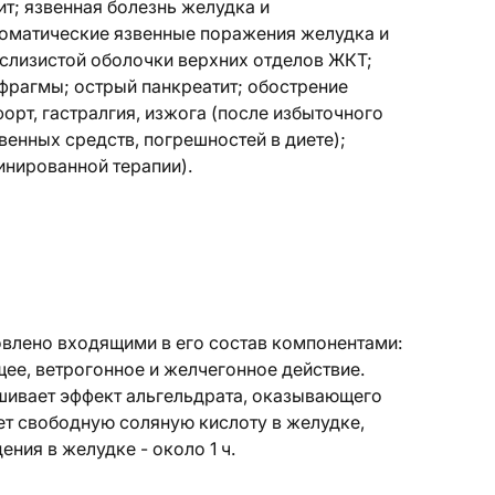
ит; язвенная болезнь желудка и
томатические язвенные поражения желудка и
 слизистой оболочки верхних отделов ЖКТ;
фрагмы; острый панкреатит; обострение
рт, гастралгия, изжога (после избыточного
венных средств, погрешностей в диете);
инированной терапии).
влено входящими в его состав компонентами:
ее, ветрогонное и желчегонное действие.
шивает эффект альгельдрата, оказывающего
ет свободную соляную кислоту в желудке,
ния в желудке - около 1 ч.