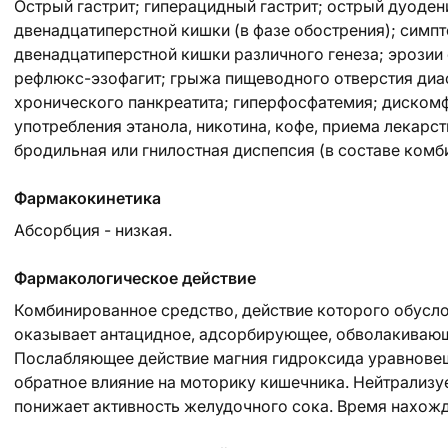
Острый гастрит; гиперацидный гастрит; острый дуоден
двенадцатиперстной кишки (в фазе обострения); симп
двенадцатиперстной кишки различного генеза; эрозии
рефлюкс-эзофагит; грыжа пищеводного отверстия диа
хронического панкреатита; гиперфосфатемия; дискомфо
употребления этанола, никотина, кофе, приема лекарст
бродильная или гнилостная диспепсия (в составе комб
Фармакокинетика
Абсорбция - низкая.
Фармакологическое действие
Комбинированное средство, действие которого обусло
оказывает антацидное, адсорбирующее, обволакивающ
Послабляющее действие магния гидроксида уравнове
обратное влияние на моторику кишечника. Нейтрализу
понижает активность желудочного сока. Время нахожде