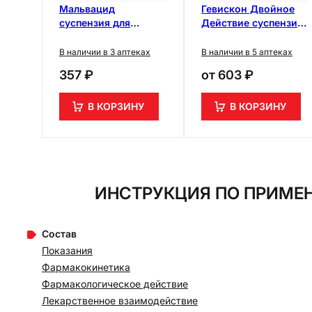
Мальвацид
Гевискон Двойное
суспензия для
Действие суспензия
приема внутрь 15 мл
Мята 10 мл 12 шт
10 шт
В наличии в 3 аптеках
В наличии в 5 аптеках
357 ₽
от
603 ₽
В КОРЗИНУ
В КОРЗИНУ
ИНСТРУКЦИЯ ПО ПРИМЕН
Состав
Показания
Фармакокинетика
Фармакологическое действие
Лекарственное взаимодействие