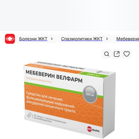
Болезни ЖКТ
Спазмолитики ЖКТ
Мебевери