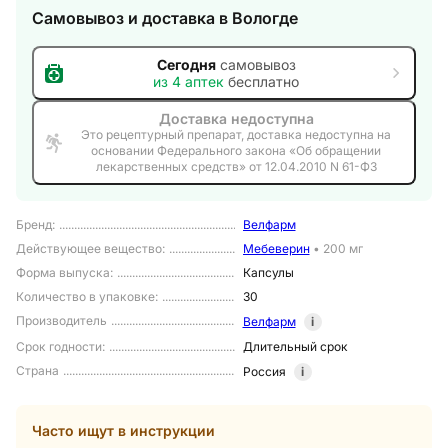
Самовывоз и доставка
в Вологде
Сегодня
самовывоз
из
4
аптек
бесплатно
Доставка недоступна
Это рецептурный препарат, доставка недоступна на
основании Федерального закона «Об обращении
лекарственных средств» от 12.04.2010 N 61-ФЗ
Бренд
:
Велфарм
Действующее вещество
:
Мебеверин
•
200 мг
Форма выпуска
:
Капсулы
Количество в упаковке
:
30
Производитель
Велфарм
i
Срок годности
:
Длительный срок
Страна
Россия
i
Часто ищут в инструкции