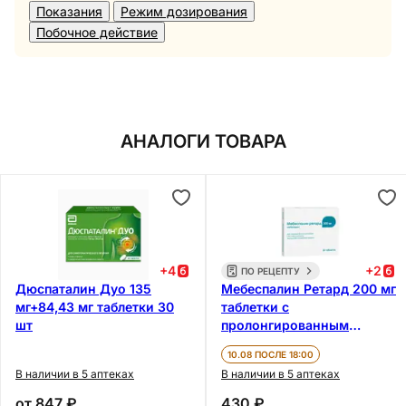
Показания
Режим дозирования
Побочное действие
АНАЛОГИ ТОВАРА
+
4
+
2
ПО РЕЦЕПТУ
Дюспаталин Дуо 135
Мебеспалин Ретард 200 мг
мг+84,43 мг таблетки 30
таблетки с
шт
пролонгированным
высвобождением 30 шт
10.08 ПОСЛЕ 18:00
В наличии в 5 аптеках
В наличии в 5 аптеках
от
847 ₽
430 ₽