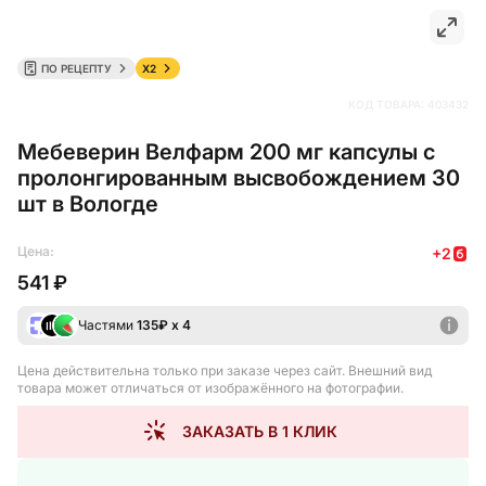
ПО РЕЦЕПТУ
X2
КОД ТОВАРА:
403432
Мебеверин Велфарм 200 мг капсулы с
пролонгированным высвобождением 30
шт в Вологде
Цена:
+
2
541 ₽
Частями
135
₽ х 4
Цена действительна только при заказе через сайт
. Внешний вид
товара может отличаться от изображённого на фотографии.
ЗАКАЗАТЬ В 1 КЛИК