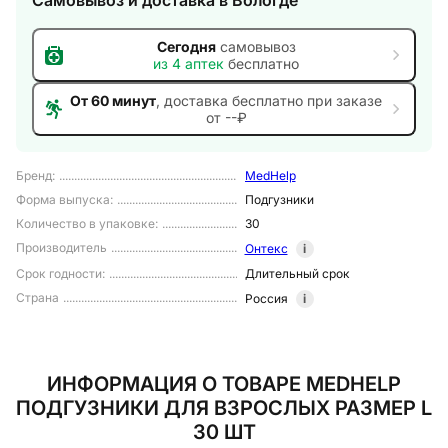
Самовывоз и доставка
в Вологде
Сегодня
самовывоз
из
4
аптек
бесплатно
От 60 минут
, доставка
бесплатно при заказе
от --₽
Бренд
:
MedHelp
Форма выпуска
:
Подгузники
Количество в упаковке
:
30
Производитель
Онтекс
i
Срок годности
:
Длительный срок
Страна
Россия
i
ИНФОРМАЦИЯ О ТОВАРЕ MEDHELP
ПОДГУЗНИКИ ДЛЯ ВЗРОСЛЫХ РАЗМЕР L
30 ШТ