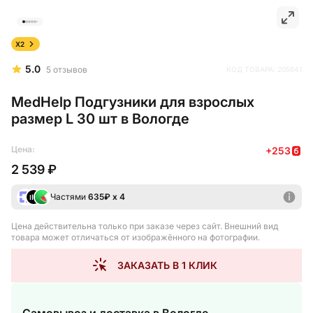
X2
5.0
5
отзывов
КОД ТОВАРА:
205641
MedHelp Подгузники для взрослых
размер L 30 шт в Вологде
Цена:
+
253
2 539 ₽
Частями
635
₽ х 4
Цена действительна только при заказе через сайт
. Внешний вид
товара может отличаться от изображённого на фотографии.
ЗАКАЗАТЬ В 1 КЛИК