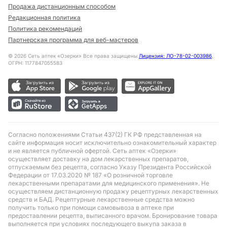
Продажа дистанционным способом
Редакционная политика
Политика рекомендаций
Партнерская программа для веб-мастеров
©
2026
Сеть аптек «Озерки» Все права защищены
Лицензия: ЛО-78-02-003986
,
ОГРН: 1177847055583
Согласно положениями Статьи 437(2) ГК РФ представленная на
сайте информация носит исключительно ознакомительный характер
и не является публичной офертой. Сеть аптек «Озерки»
осуществляет доставку на дом лекарственных препаратов,
отпускаемым без рецепта, согласно Указу Президента Российской
Федерации от 17.03.2020 № 187 «О розничной торговле
лекарственными препаратами для медицинского применения». Не
осуществляем дистанционную продажу рецептурных лекарственных
средств и БАД. Рецептурные лекарственные средства можно
получить только при помощи самовывоза в аптеке при
предоставлении рецепта, выписанного врачом. Бронирование товара
выполняется при условиях последующего выкупа заказа в