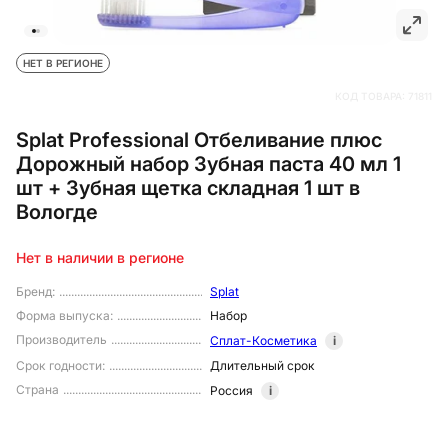
НЕТ В РЕГИОНЕ
КОД ТОВАРА:
71811
Splat Professional Отбеливание плюс
Дорожный набор Зубная паста 40 мл 1
шт + Зубная щетка складная 1 шт в
Вологде
Нет в наличии в регионе
Бренд
:
Splat
Форма выпуска
:
Набор
Производитель
Сплат-Косметика
i
Срок годности
:
Длительный срок
Страна
Россия
i