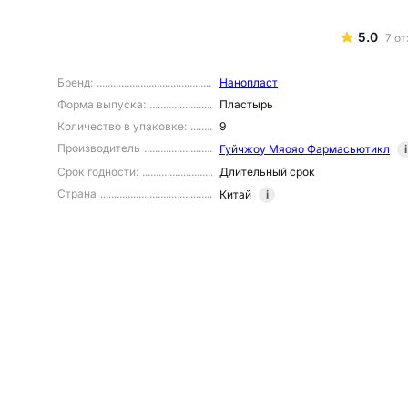
5.0
7
от
Бренд
:
Нанопласт
Форма выпуска
:
Пластырь
Количество в упаковке
:
9
Производитель
Гуйчжоу Мяояо Фармасьютикл
i
Срок годности
:
Длительный срок
Страна
Китай
i