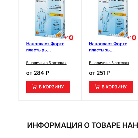
+
1
+
1
Нанопласт Форте
Нанопласт Форте
пластырь
пластырь
обезболивающий 11
обезболивающий 9
см х 16 см 3 шт
см х 12 см 3 шт
В наличии в 5 аптеках
В наличии в 5 аптеках
от
284 ₽
от
251 ₽
В КОРЗИНУ
В КОРЗИНУ
ИНФОРМАЦИЯ О ТОВАРЕ НАН