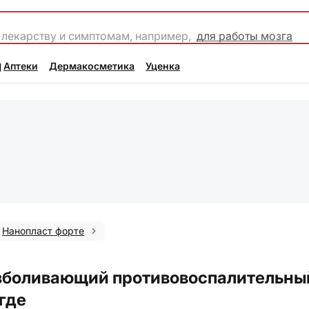
 лекарству и симптомам, например,
для работы мозга
Аптеки
Дермакосметика
Уценка
Нанопласт форте
езболивающий противовоспалительны
огде