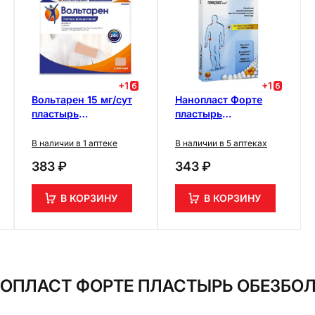
+
1
+
1
Вольтарен 15 мг/сут
Нанопласт Форте
пластырь
пластырь
трансдермальный 70
обезболивающий 12
мм х 100 мм 2 шт
см х 18 см 3 шт
В наличии в 1 аптеке
В наличии в 5 аптеках
383 ₽
343 ₽
В КОРЗИНУ
В КОРЗИНУ
ОПЛАСТ ФОРТЕ ПЛАСТЫРЬ ОБЕЗБОЛ