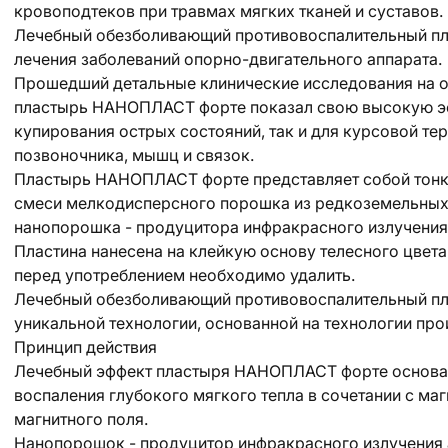
кровоподтеков при травмах мягких тканей и суставов.
Лечебный обезболивающий противовоспалительный пл
лечения заболеваний опорно-двигательного аппарата.
Прошедший детальные клинические исследования на о
пластырь НАНОПЛАСТ форте показал свою высокую эф
купирования острых состояний, так и для курсовой те
позвоночника, мышц и связок.
Пластырь НАНОПЛАСТ форте представляет собой тонку
смеси мелкодисперсного порошка из редкоземельных 
нанопорошка - продуцитора инфракрасного излучения
Пластина нанесена на клейкую основу телесного цвет
перед употреблением необходимо удалить.
Лечебный обезболивающий противовоспалительный п
уникальной технологии, основанной на технологии про
Принцип действия
Лечебный эффект пластыря НАНОПЛАСТ форте основан
воспаления глубокого мягкого тепла в сочетании с м
магнитного поля.
Нанопорошок - продуцитор инфракрасного излучения 