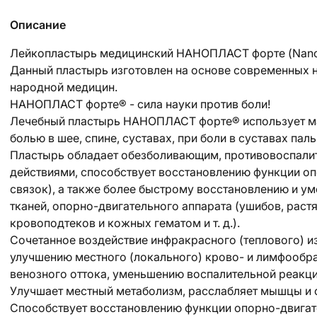
Описание
Лейкопластырь медицинский НАНОПЛАСТ форте (Nanopl
Данный пластырь изготовлен на основе современных 
народной медицин.
НАНОПЛАСТ форте® - сила науки против боли!
Лечебный пластырь НАНОПЛАСТ форте® использует ма
болью в шее, спине, суставах, при боли в суставах паль
Пластырь обладает обезболивающим, противовоспал
действиями, способствует восстановлению функции оп
связок), а также более быстрому восстановлению и у
тканей, опорно-двигательного аппарата (ушибов, раст
кровоподтеков и кожных гематом и т. д.).
Сочетанное воздействие инфракрасного (теплового) из
улучшению местного (локального) крово- и лимфообр
венозного оттока, уменьшению воспалительной реакции
Улучшает местный метаболизм, расслабляет мышцы и 
Способствует восстановлению функции опорно-двигат