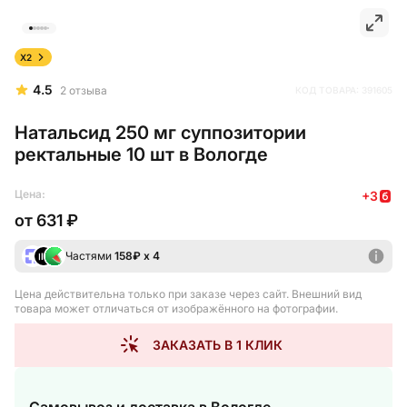
X2
4.5
2
отзыва
КОД ТОВАРА:
391605
Натальсид 250 мг суппозитории
ректальные 10 шт в Вологде
Цена:
+
3
от
631 ₽
Частями
158
₽ х 4
Цена действительна только при заказе через сайт
. Внешний вид
товара может отличаться от изображённого на фотографии.
ЗАКАЗАТЬ В 1 КЛИК