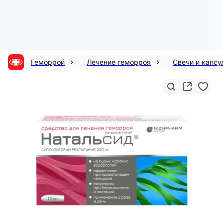
Геморрой
Лечение геморроя
Свечи и капсу