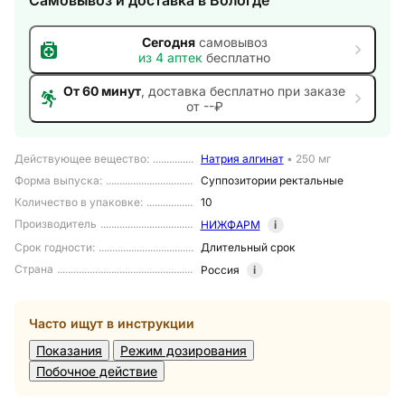
Самовывоз и доставка
в Вологде
Сегодня
самовывоз
из
4
аптек
бесплатно
От 60 минут
, доставка
бесплатно при заказе
от --₽
Действующее вещество
:
Натрия алгинат
•
250 мг
Форма выпуска
:
Суппозитории ректальные
Количество в упаковке
:
10
Производитель
НИЖФАРМ
i
Срок годности
:
Длительный срок
Страна
Россия
i
Часто ищут в инструкции
Показания
Режим дозирования
Побочное действие