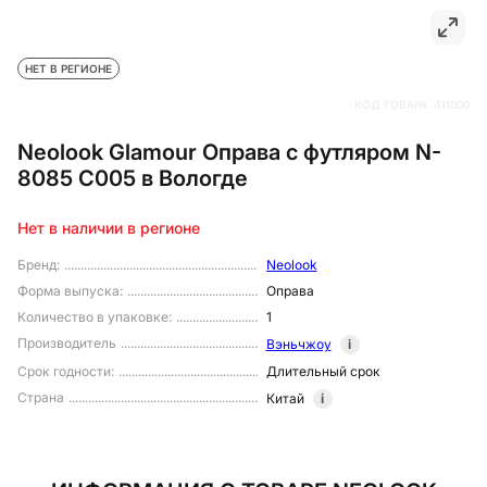
НЕТ В РЕГИОНЕ
КОД ТОВАРА:
411000
Neolook Glamour Оправа с футляром N-
8085 C005 в Вологде
Нет в наличии в регионе
Бренд
:
Neolook
Форма выпуска
:
Оправа
Количество в упаковке
:
1
Производитель
Вэньчжоу
i
Срок годности
:
Длительный срок
Страна
Китай
i