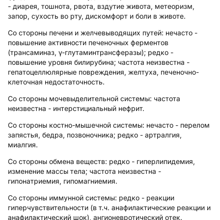
- диарея, тошнота, рвота, вздутие живота, метеоризм,
запор, сухость во рту, дискомфорт и боли в животе.
Со стороны печени и желчевыводящих путей:
нечасто -
повышение активности печеночных ферментов
(трансаминаз, γ-глутаминтрансферазы); редко -
повышение уровня билирубина; частота неизвестна -
гепатоцеллюлярные повреждения, желтуха, печеночно-
клеточная недостаточность.
Со стороны мочевыделительной системы:
частота
неизвестна - интерстициальный нефрит.
Со стороны костно-мышечной системы:
нечасто - перелом
запястья, бедра, позвоночника; редко - артралгия,
миалгия.
Со стороны обмена веществ:
редко - гиперлипидемия,
изменение массы тела; частота неизвестна -
гипонатриемия, гипомагниемия.
Со стороны иммунной системы:
редко - реакции
гиперчувствительности (в т.ч. анафилактические реакции и
анафилактический шок), ангионевротический отек.