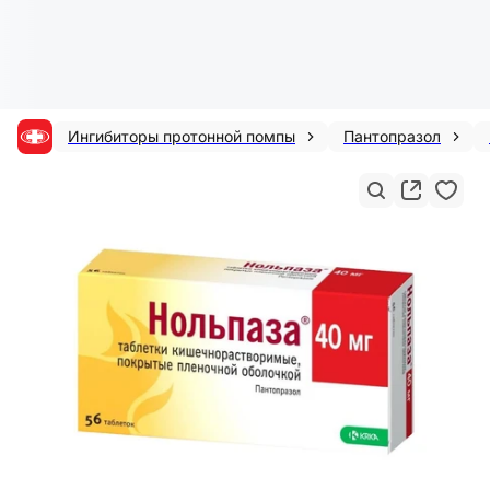
Ингибиторы протонной помпы
Пантопразол