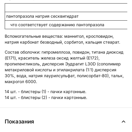
пантопразола натрия сесквигидрат
что соответствует содержанию пантопразола
Вспомогательные вещества
: маннитол, кросповидон,
натрия карбонат безводный, сорбитол, кальция стеарат.
Состав оболочки:
гипромеллоза, повидон, титана диоксид
(E171), краситель железа оксид желтый (Е172),
пропиленгликоль, дисперсия Эудрагит L30D (сополимер
метакриловой кислоты и этилакрилата (1:1) дисперсия
30%, вода, натрия лаурилсульфат, полисорбат-80), тальк,
макрогол 6000.
14 шт. - блистеры (1) - пачки картонные.
14 шт. - блистеры (2) - пачки картонные.
Показания