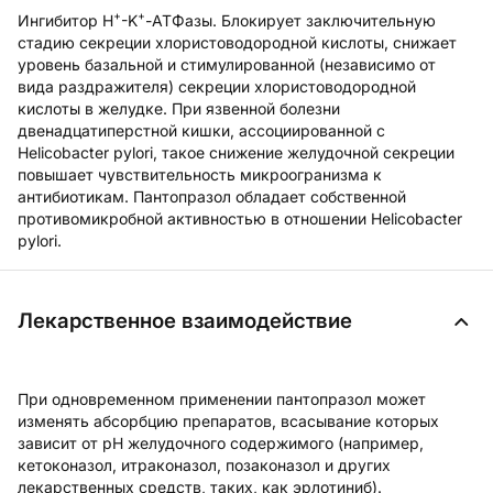
+
+
Ингибитор H
-K
-АТФазы. Блокирует заключительную
стадию секреции хлористоводородной кислоты, снижает
уровень базальной и стимулированной (независимо от
вида раздражителя) секреции хлористоводородной
кислоты в желудке. При язвенной болезни
двенадцатиперстной кишки, ассоциированной с
Helicobacter pylori, такое снижение желудочной секреции
повышает чувствительность микроогранизма к
антибиотикам. Пантопразол обладает собственной
противомикробной активностью в отношении Helicobacter
pylori.
Лекарственное взаимодействие
При одновременном применении пантопразол может
изменять абсорбцию препаратов, всасывание которых
зависит от pH желудочного содержимого (например,
кетоконазол, итраконазол, позаконазол и других
лекарственных средств, таких, как эрлотиниб).