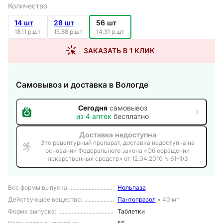
Количество
14 шт
28 шт
56 шт
18.11 р.шт
15.88 р.шт
14.31 р.шт
ЗАКАЗАТЬ В 1 КЛИК
Самовывоз и доставка
в Вологде
Сегодня
самовывоз
из
4
аптек
бесплатно
Доставка недоступна
Это рецептурный препарат, доставка недоступна на
основании Федерального закона «Об обращении
лекарственных средств» от 12.04.2010 N 61-ФЗ
Все формы выпуска
:
Нольпаза
Действующее вещество
:
Пантопразол
•
40 мг
Форма выпуска
:
Таблетки