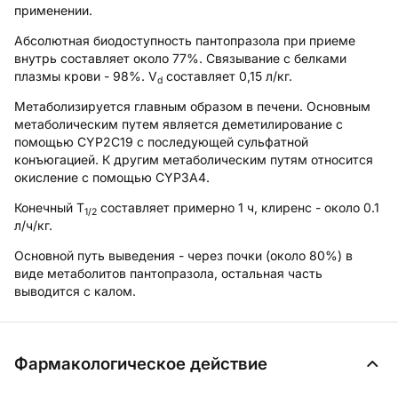
применении.
Абсолютная биодоступность пантопразола при приеме
внутрь составляет около 77%. Связывание с белками
плазмы крови - 98%. V
составляет 0,15 л/кг.
d
Метаболизируется главным образом в печени. Основным
метаболическим путем является деметилирование с
помощью CYP2C19 с последующей сульфатной
конъюгацией. К другим метаболическим путям относится
окисление с помощью CYP3A4.
Конечный T
составляет примерно 1 ч, клиренс - около 0.1
1/2
л/ч/кг.
Основной путь выведения - через почки (около 80%) в
виде метаболитов пантопразола, остальная часть
выводится с калом.
Фармакологическое действие