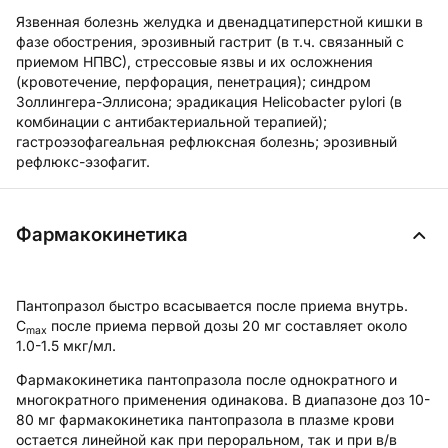
Язвенная болезнь желудка и двенадцатиперстной кишки в
фазе обострения, эрозивный гастрит (в т.ч. связанный с
приемом НПВС), стрессовые язвы и их осложнения
(кровотечение, перфорация, пенетрация); синдром
Золлингера-Эллисона; эрадикация Helicobacter pylori (в
комбинации с антибактериальной терапией);
гастроэзофагеальная рефлюксная болезнь; эрозивный
рефлюкс-эзофагит.
Фармакокинетика
Пантопразол быстро всасывается после приема внутрь.
С
после приема первой дозы 20 мг составляет около
max
1.0-1.5 мкг/мл.
Фармакокинетика пантопразола после однократного и
многократного применения одинакова. В диапазоне доз 10-
80 мг фармакокинетика пантопразола в плазме крови
остается линейной как при пероральном, так и при в/в