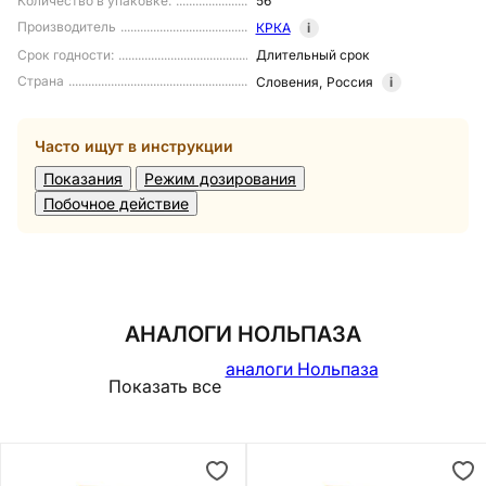
Количество в упаковке
:
56
Производитель
КРКА
i
Срок годности
:
Длительный срок
Страна
Словения
,
Россия
i
Часто ищут в инструкции
Показания
Режим дозирования
Побочное действие
АНАЛОГИ НОЛЬПАЗА
аналоги Нольпаза
Показать все